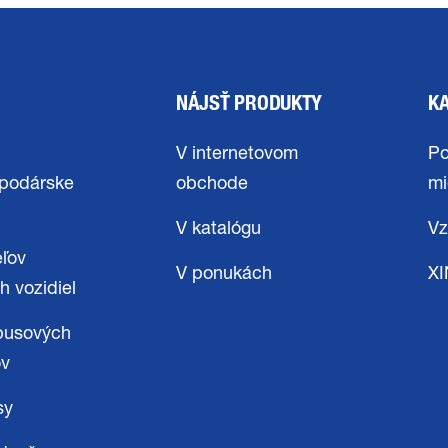
NÁJSŤ PRODUKTY
K
V internetovom
Po
podárske
obchode
mi
V katalógu
Vz
eľov
V ponukách
X
h vozidiel
busových
ov
sy