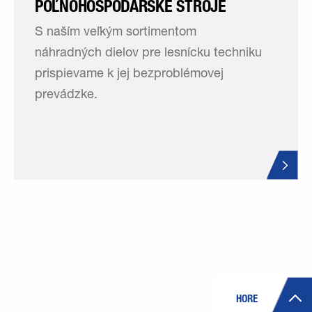
POĽNOHOSPODÁRSKE STROJE
S naším veľkým sortimentom
náhradných dielov pre lesnícku techniku
prispievame k jej bezproblémovej
prevádzke.
HORE