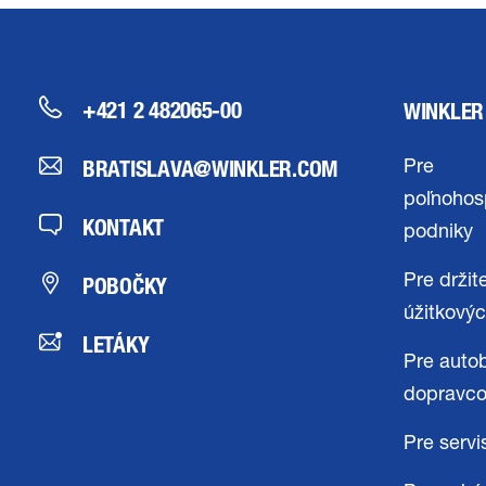
+421 2 482065-00
WINKLER
BRATISLAVA@WINKLER.COM
Pre
poľnohos
KONTAKT
podniky
POBOČKY
Pre držit
úžitkovýc
LETÁKY
Pre auto
dopravc
Pre servi