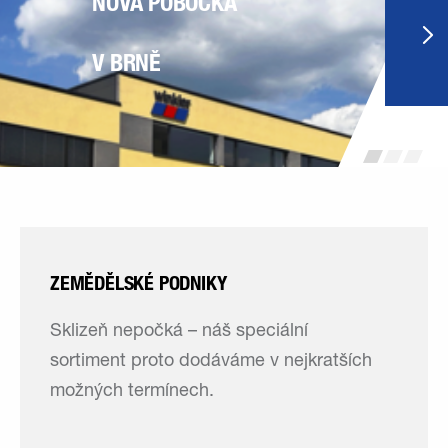
NOVÁ POBOČKA
V BRNĚ
ZEMĚDĚLSKÉ PODNIKY
Sklizeň nepočká – náš speciální
sortiment proto dodáváme v nejkratších
možných termínech.