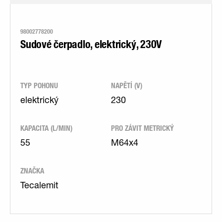
98002778200
Sudové čerpadlo, elektrický, 230V
TYP POHONU
NAPĚTÍ (V)
elektrický
230
KAPACITA (L/MIN)
PRO ZÁVIT METRICKÝ
55
M64x4
ZNAČKA
Tecalemit