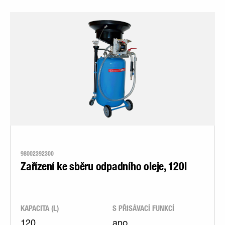
98002392300
Zařízení ke sběru odpadního oleje, 120l
KAPACITA (L)
S PŘISÁVACÍ FUNKCÍ
120
ano