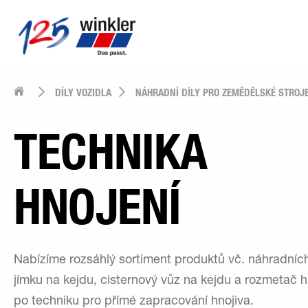
DÍLY VOZIDLA
NÁHRADNÍ DÍLY PRO ZEMĚDĚLSKÉ STROJ
TECHNIKA
HNOJENÍ
Nabízíme rozsáhlý sortiment produktů vč. náhradních
jímku na kejdu, cisternový vůz na kejdu a rozmetač h
po techniku pro přímé zapracování hnojiva.