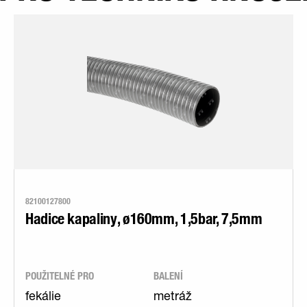
82100127800
Hadice kapaliny, ø160mm, 1,5bar, 7,5mm
POUŽITELNÉ PRO
BALENÍ
fekálie
metráž