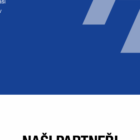
aší
v