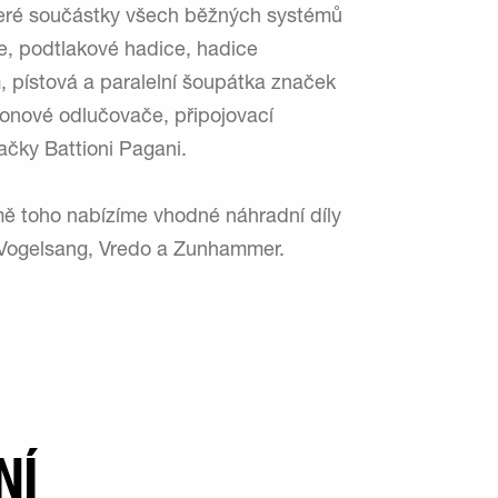
keré součástky všech běžných systémů
e, podtlakové hadice, hadice
 pístová a paralelní šoupátka značek
fonové odlučovače, připojovací
ačky Battioni Pagani.
ě toho nabízíme vhodné náhradní díly
 Vogelsang, Vredo a Zunhammer.
NÍ