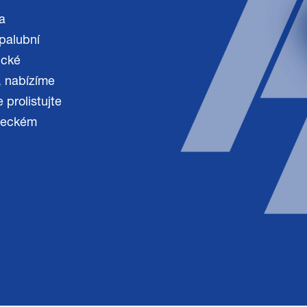
a
 palubní
ické
í, nabízíme
 prolistujte
ěmeckém