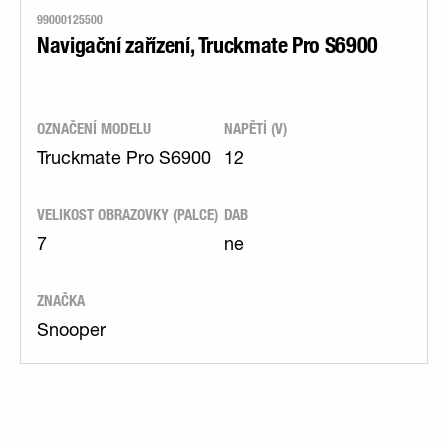
99000125500
Navigační zařízení, Truckmate Pro S6900
OZNAČENÍ MODELU
NAPĚTÍ (V)
Truckmate Pro S6900
12
VELIKOST OBRAZOVKY (PALCE)
DAB
7
ne
ZNAČKA
Snooper