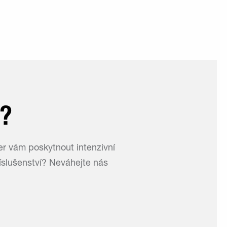
I?
er vám poskytnout intenzivní
íslušenství? Neváhejte nás