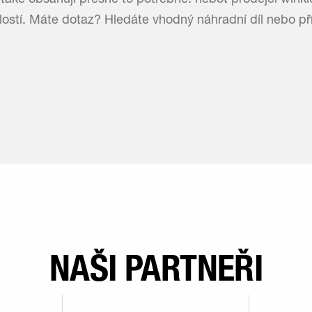
 také obsahují přesně to potřebné: neboť prodejci winkl
ostí. Máte dotaz? Hledáte vhodný náhradní díl nebo př
NAŠI PARTNEŘI