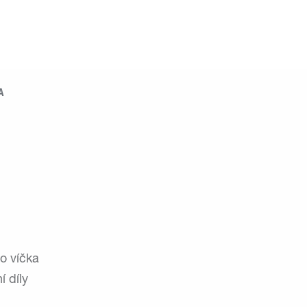
A
bo víčka
 díly