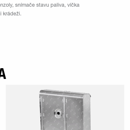
onzoly, snímače stavu paliva, víčka
i krádeži.
A