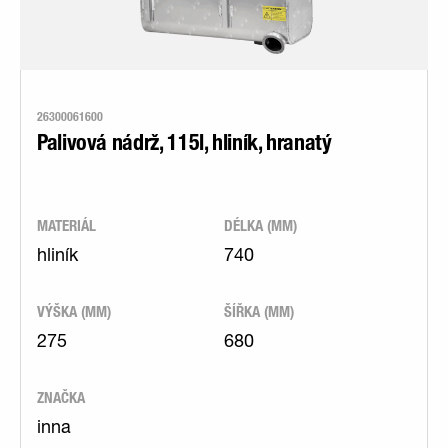
26300061600
Palivová nádrž, 115l, hliník, hranatý
MATERIÁL
DÉLKA (MM)
hliník
740
VÝŠKA (MM)
ŠÍŘKA (MM)
275
680
ZNAČKA
inna