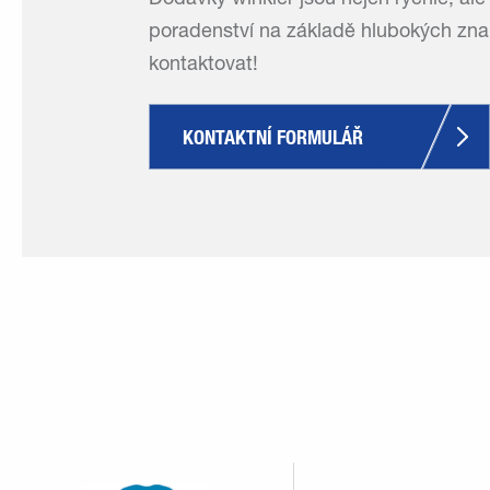
Dodávky winkler jsou nejen rychlé, ale
poradenství na základě hlubokých znal
kontaktovat!
KONTAKTNÍ FORMULÁŘ