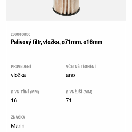
26600106800
Palivový filtr, vložka, ø71mm, ø16mm
PROVEDENÍ
VČETNĚ TĚSNĚNÍ
vložka
ano
Ø VNITŘNÍ (MM)
Ø VNĚJŠÍ (MM)
16
71
ZNAČKA
Mann