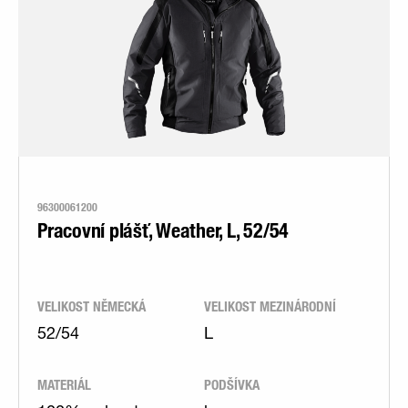
96300061200
Pracovní plášť, Weather, L, 52/54
VELIKOST NĚMECKÁ
VELIKOST MEZINÁRODNÍ
52/54
L
MATERIÁL
PODŠÍVKA