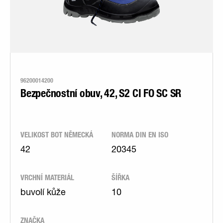
96200014200
Bezpečnostní obuv, 42, S2 CI FO SC SR
VELIKOST BOT NĚMECKÁ
NORMA DIN EN ISO
42
20345
VRCHNÍ MATERIÁL
ŠÍŘKA
buvolí kůže
10
ZNAČKA