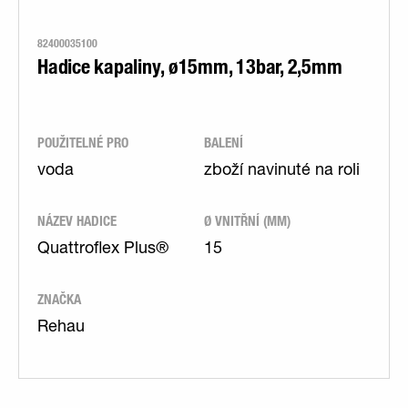
82400035100
Hadice kapaliny, ø15mm, 13bar, 2,5mm
POUŽITELNÉ PRO
BALENÍ
voda
zboží navinuté na roli
NÁZEV HADICE
Ø VNITŘNÍ (MM)
Quattroflex Plus®
15
ZNAČKA
Rehau