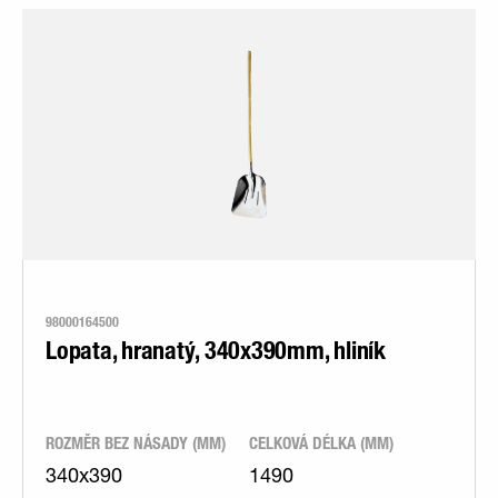
98000164500
Lopata, hranatý, 340x390mm, hliník
ROZMĚR BEZ NÁSADY (MM)
CELKOVÁ DÉLKA (MM)
340x390
1490