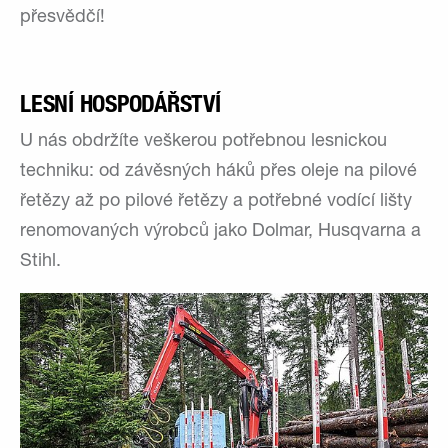
přesvědčí!
LESNÍ HOSPODÁŘSTVÍ
U nás obdržíte veškerou potřebnou lesnickou
techniku: od závěsných háků přes oleje na pilové
řetězy až po pilové řetězy a potřebné vodící lišty
renomovaných výrobců jako Dolmar, Husqvarna a
Stihl.