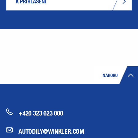
K PŘIHLÁŠENÍ
NAHORU
+420 323 623 000
AUTODILY@WINKLER.COM