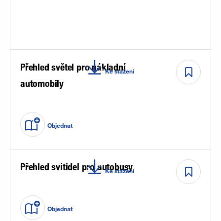
Přehled světel pro nákladní
Ke stažení
automobily
Objednat
Přehled svítidel pro autobusy
Ke stažení
Objednat