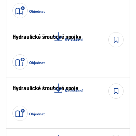
Objednat
Hydraulické šroubové spojky
Ke stažení
Objednat
Hydraulické šroubové spoje
Ke stažení
Objednat