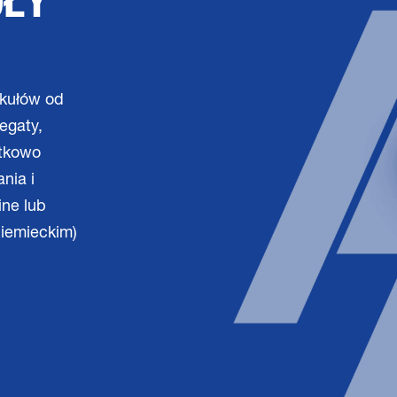
OŁY
tkułów od
egaty,
atkowo
nia i
ine lub
niemieckim)