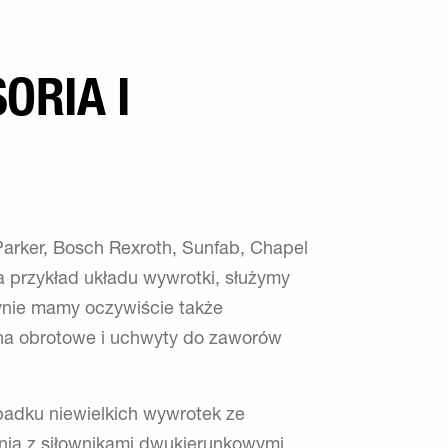
ORIA I
arker, Bosch Rexroth, Sunfab, Chapel
 przykład układu wywrotki, służymy
ynie mamy oczywiście także
ona obrotowe i uchwyty do zaworów
padku niewielkich wywrotek ze
nia z siłownikami dwukierunkowymi.