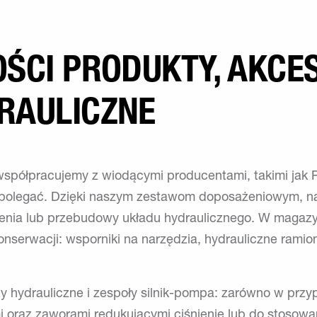
ŚCI PRODUKTY, AKCES
RAULICZNE
półpracujemy z wiodącymi producentami, takimi jak P
a polegać. Dzięki naszym zestawom doposażeniowym, na
enia lub przebudowy układu hydraulicznego. W magaz
onserwacji: wsporniki na narzędzia, hydrauliczne rami
y hydrauliczne i zespoły silnik-pompa: zarówno w przy
 oraz zaworami redukującymi ciśnienie lub do stosowa