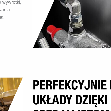
o wywrotki,
wania
na
PERFEKCYJNIE
UKŁADY DZIĘKI