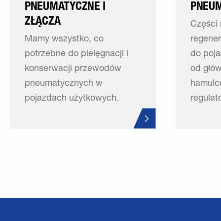
PNEUMATYCZNE I
PNEU
ZŁĄCZA
Części
Mamy wszystko, co
regene
potrzebne do pielęgnacji i
do poj
konserwacji przewodów
od głó
pneumatycznych w
hamulc
pojazdach użytkowych.
regulat