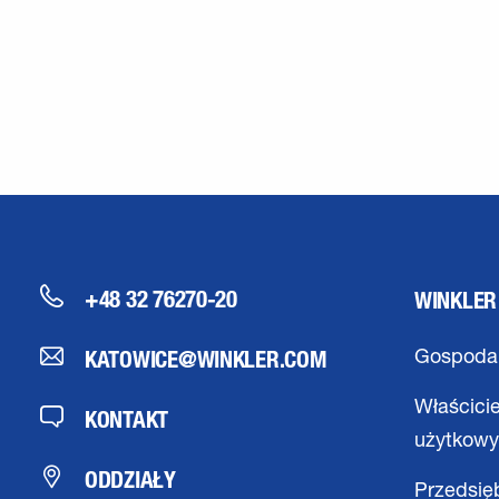
+48 32 76270-20
WINKLER
KATOWICE@WINKLER.COM
Gospodar
Właścici
KONTAKT
użytkow
ODDZIAŁY
Przedsię