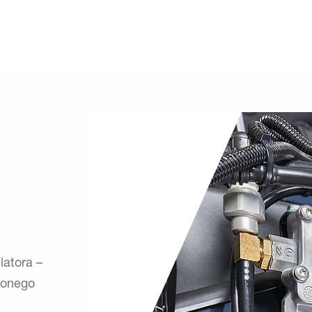
latora –
żonego