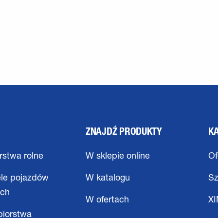
ZNAJDŹ PRODUKTY
K
stwa rolne
W sklepie online
Of
ele pojazdów
W katalogu
Sz
ych
W ofertach
X
biorstwa