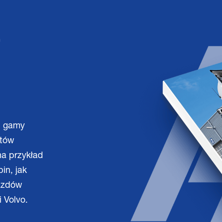
O
j gamy
ntów
a przykład
in, jak
jazdów
 Volvo.