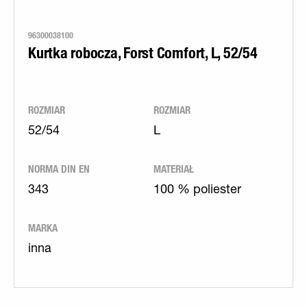
96300038100
Kurtka robocza, Forst Comfort, L, 52/54
ROZMIAR
ROZMIAR
52/54
L
NORMA DIN EN
MATERIAŁ
343
100 % poliester
MARKA
inna