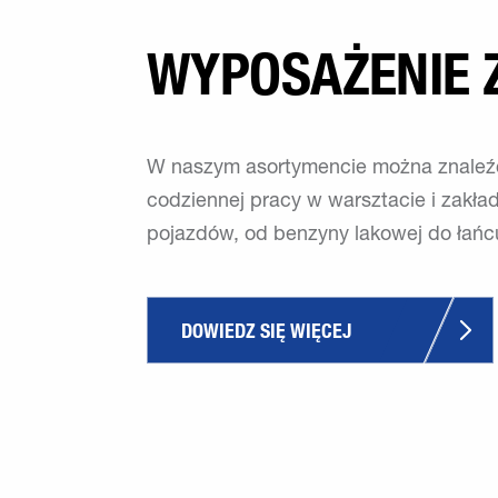
WYPOSAŻENIE
W naszym asortymencie można znaleźć
codziennej pracy w warsztacie i zakł
pojazdów, od benzyny lakowej do łań
DOWIEDZ SIĘ WIĘCEJ