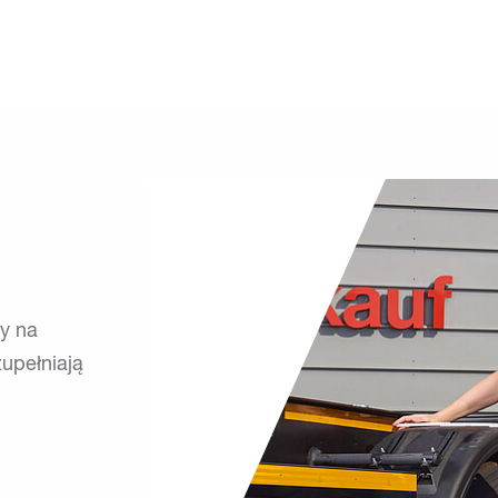
y na
upełniają