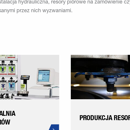
talacja hydrauliczna, resory piórowe na zamówienie c
kanymi przez nich wyzwaniami.
ALNIA
PRODUKCJA RESO
RÓW