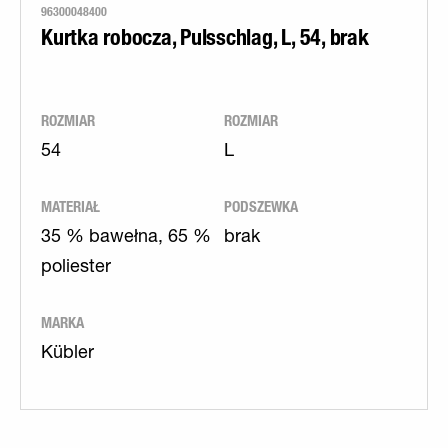
96300048400
Kurtka robocza, Pulsschlag, L, 54, brak
ROZMIAR
ROZMIAR
54
L
MATERIAŁ
PODSZEWKA
35 % bawełna, 65 %
brak
poliester
MARKA
Kübler