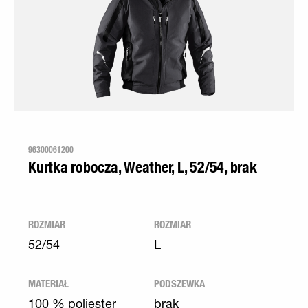
96300061200
Kurtka robocza, Weather, L, 52/54, brak
ROZMIAR
ROZMIAR
52/54
L
MATERIAŁ
PODSZEWKA
100 % poliester
brak