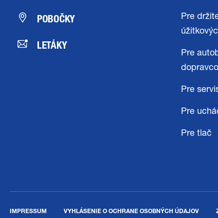
POBOČKY
Pre držit
úžitkovýc
LETÁKY
Pre auto
dopravc
Pre servi
Pre uchá
Pre tlač
IMPRESSUM
VYHLÁSENIE O OCHRANE OSOBNÝCH ÚDAJOV