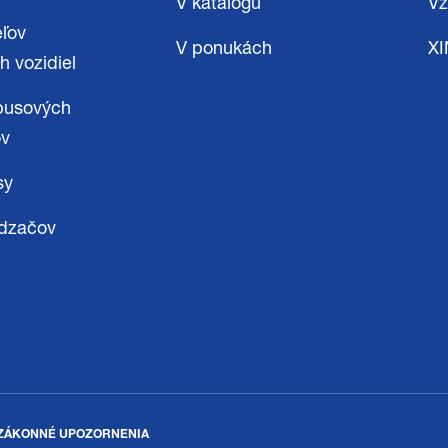
V katalógu
Vz
eľov
V ponukách
X
h vozidiel
busových
ov
sy
dzačov
ZÁKONNÉ UPOZORNENIA