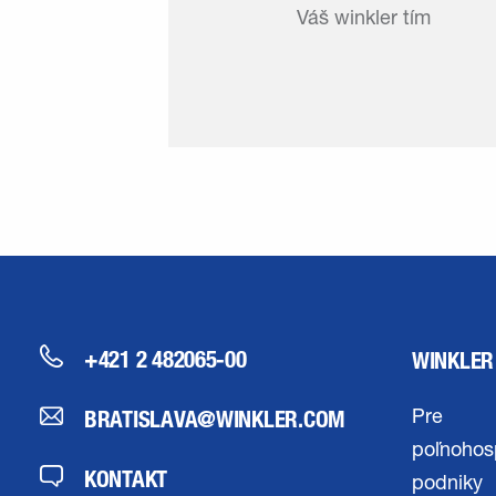
Váš winkler tím
+421 2 482065-00
WINKLER
BRATISLAVA@WINKLER.COM
Pre
poľnohos
KONTAKT
podniky