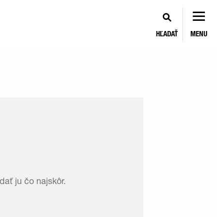
HĽADAŤ
MENU
ať ju čo najskôr.