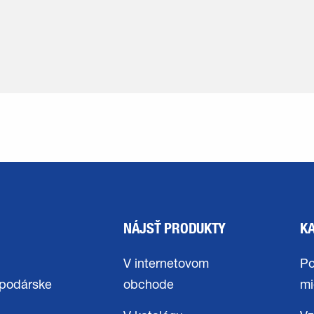
NÁJSŤ PRODUKTY
K
V internetovom
Po
podárske
obchode
mi