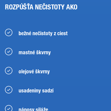
ROZPÚŠŤA NEČISTOTY AKO
bežné nečistoty z ciest
mastné škvrny
olejové škvrny
usadeniny sadzí
nánosy siláže