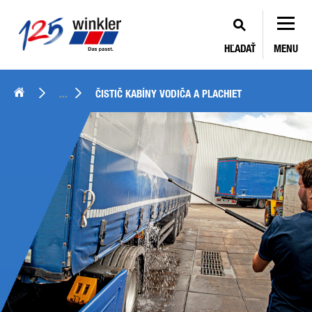
HĽADAŤ
MENU
...
ČISTIČ KABÍNY VODIČA A PLACHIET