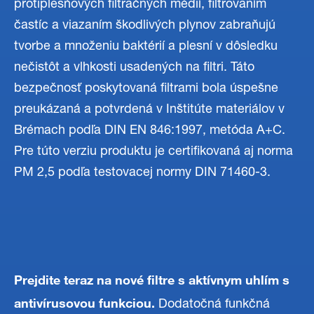
protiplesňových filtračných médií, filtrovaním
častíc a viazaním škodlivých plynov zabraňujú
tvorbe a množeniu baktérií a plesní v dôsledku
nečistôt a vlhkosti usadených na filtri. Táto
bezpečnosť poskytovaná filtrami bola úspešne
preukázaná a potvrdená v Inštitúte materiálov v
Brémach podľa DIN EN 846:1997, metóda A+C.
Pre túto verziu produktu je certifikovaná aj norma
PM 2,5 podľa testovacej normy DIN 71460-3.
Prejdite teraz na nové filtre s aktívnym uhlím s
antivírusovou funkciou.
Dodatočná funkčná