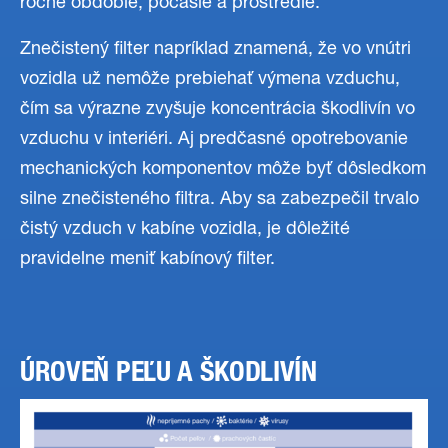
ročné obdobie, počasie a prostredie.
Znečistený filter napríklad znamená, že vo vnútri
vozidla už nemôže prebiehať výmena vzduchu,
čím sa výrazne zvyšuje koncentrácia škodlivín vo
vzduchu v interiéri. Aj predčasné opotrebovanie
mechanických komponentov môže byť dôsledkom
silne znečisteného filtra. Aby sa zabezpečil trvalo
čistý vzduch v kabíne vozidla, je dôležité
pravidelne meniť kabínový filter.
ÚROVEŇ PEĽU A ŠKODLIVÍN