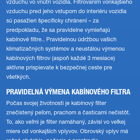
vzduchu vo vnútri vozidla. Filtrovaním vonkajšieho
vzduchu pred jeho vstupom do interiéru vozidla
sú pasažieri špecificky chránení – za
predpokladu, že sa pravidelne vymieňajú
kabínové filtre.. Pravidelnou údržbou vašich
klimatizačných systémov a neustálou výmenou
kabínových filtrov (aspoň každé 3 mesiace)
aktívne prispievate k bezpečnej ceste pre
všetkých.
PRAVIDELNÁ VÝMENA KABÍNOVÉHO FILTRA
Počas svojej životnosti je kabínový filter
znečistený peľom, prachom a časticami nečistôt.
To, ako veľmi je filter namáhaný, závisí vo veľkej
miere od vonkajších vplyvov. Obrovský vplyv má