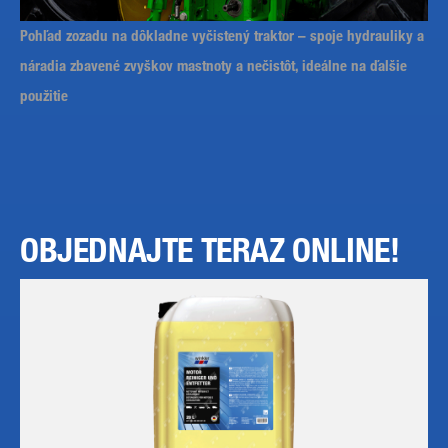
Pohľad zozadu na dôkladne vyčistený traktor – spoje hydrauliky a
náradia zbavené zvyškov mastnoty a nečistôt, ideálne na ďalšie
použitie
OBJEDNAJTE TERAZ ONLINE!