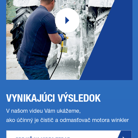
VYNIKAJÚCI VÝSLEDOK
V našom videu Vám ukážeme,
ako účinný je čistič a odmasťovač motora winkler