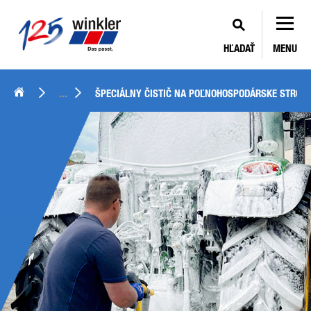
HĽADAŤ
MENU
...
ŠPECIÁLNY ČISTIČ NA POĽNOHOSPODÁRSKE STROJ