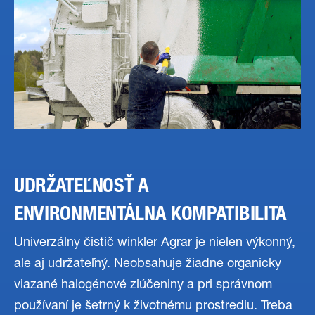
UDRŽATEĽNOSŤ A
ENVIRONMENTÁLNA KOMPATIBILITA
Univerzálny čistič winkler Agrar je nielen výkonný,
ale aj udržateľný. Neobsahuje žiadne organicky
viazané halogénové zlúčeniny a pri správnom
používaní je šetrný k životnému prostrediu. Treba