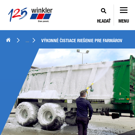
HĽADAŤ
MENU
...
VÝKONNÉ ČISTIACE RIEŠENIE PRE FARMÁROV