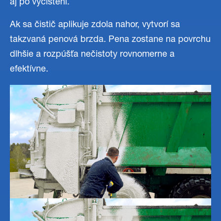
aj po vyčistení.
Ak sa čistič aplikuje zdola nahor, vytvorí sa
takzvaná penová brzda. Pena zostane na povrchu
dlhšie a rozpúšťa nečistoty rovnomerne a
efektívne.