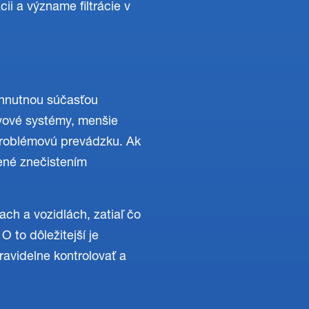
ii a význame filtrácie v
yhnutnou súčasťou
avové systémy, menšie
zproblémovú prevádzku. Ak
bené znečistením
ch a vozidlách, zatiaľ čo
 to dôležitejší je
pravidelne kontrolovať a