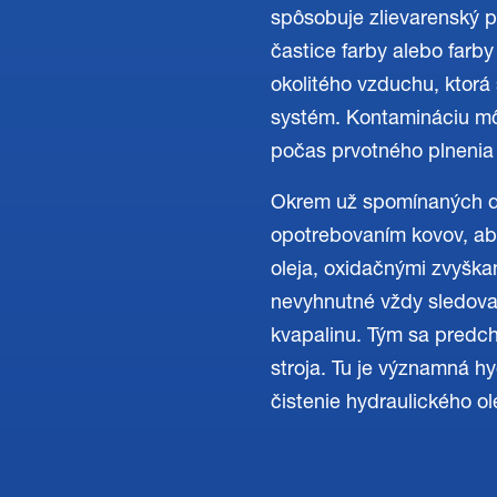
spôsobuje zlievarenský pi
častice farby alebo farby
okolitého vzduchu, ktorá
systém. Kontamináciu môže
počas prvotného plnenia 
Okrem už spomínaných dr
opotrebovaním kovov, abr
oleja, oxidačnými zvyška
nevyhnutné vždy sledovať
kvapalinu. Tým sa pred
stroja. Tu je významná hyd
čistenie hydraulického ole