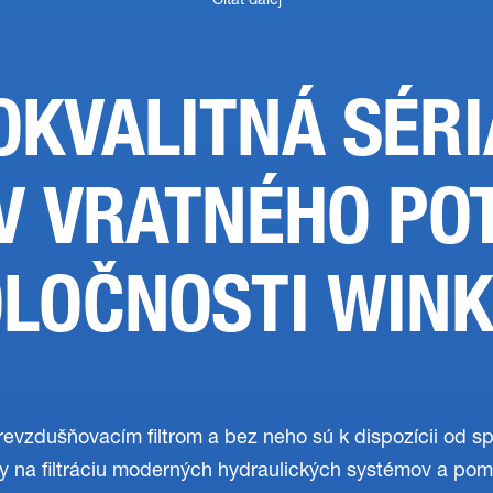
Čítať ďalej
OKVALITNÁ SÉRI
V VRATNÉHO PO
OLOČNOSTI WIN
prevzdušňovacím filtrom a bez neho sú k dispozícii od spo
y na filtráciu moderných hydraulických systémov a pom