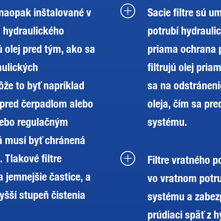
ú naopak inštalované v
Sacie filtre sú 
 hydraulického
potrubí hydraul
ú olej pred tým, ako sa
priama ochrana p
aulických
filtrujú olej pri
že to byť napríklad
sa na odstráneni
 pred čerpadlom alebo
oleja, čím sa pre
lebo regulačným
systému.
á musí byť chránená
 Tlakové filtre
Filtre vratného 
a jemnejšie častice, a
vo vratnom potru
yšší stupeň čistenia
systému a zabezp
prúdiaci späť z 