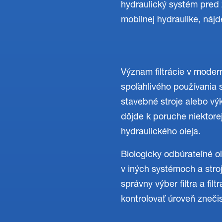
hydraulický systém pred 
mobilnej hydraulike, náj
Význam filtrácie v moder
spoľahlivého používania 
stavebné stroje alebo vý
dôjde k poruche niektore
hydraulického oleja.
Biologicky odbúrateľné o
v iných systémoch a stroj
správny výber filtra a fi
kontrolovať úroveň znečis