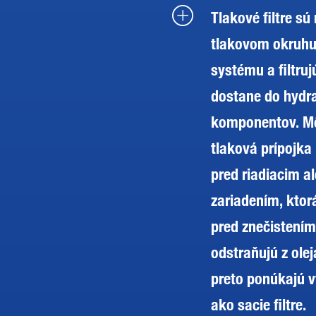
Tlakové filtre s
tlakovom okruhu
systému a filtruj
dostane do hydr
komponentov. Mô
tlaková prípojka
pred riadiacim a
zariadením, ktor
pred znečistením.
odstraňujú z olej
preto ponúkajú v
ako sacie filtre.