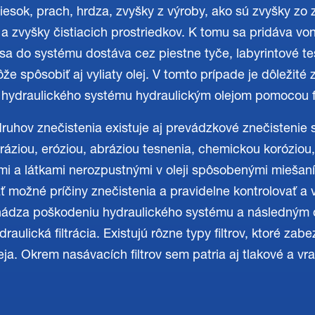
esok, prach, hrdza, zvyšky z výroby, ako sú zvyšky zo z
 a zvyšky čistiacich prostriedkov. K tomu sa pridáva vo
 sa do systému dostáva cez piestne tyče, labyrintové te
 spôsobiť aj vyliaty olej. V tomto prípade je dôležité 
hydraulického systému hydraulickým olejom pomocou fi
uhov znečistenia existuje aj prevádzkové znečistenie
áziou, eróziou, abráziou tesnenia, chemickou koróziou
mi a látkami nerozpustnými v oleji spôsobenými miešaním
 možné príčiny znečistenia a pravidelne kontrolovať a 
chádza poškodeniu hydraulického systému a následný
raulická filtrácia. Existujú rôzne typy filtrov, ktoré za
ja. Okrem nasávacích filtrov sem patria aj tlakové a vrat