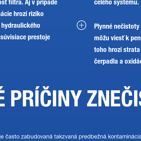
sť filtra. Aj v prípade
celého systému.
cie hrozí riziko
 hydraulického
Plynné nečistoty
súvisiace prestoje
môžu viesť k pen
toho hrozí strat
čerpadla a oxidác
 PRÍČINY ZNEČI
je často zabudovaná takzvaná predbežná kontaminácia,