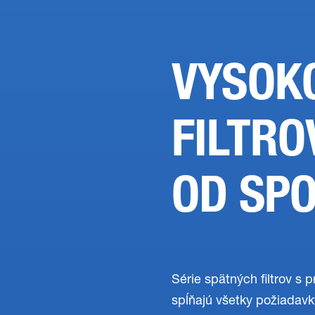
VYSOK
FILTRO
OD SP
Série spätných filtrov s 
spĺňajú všetky požiadavk