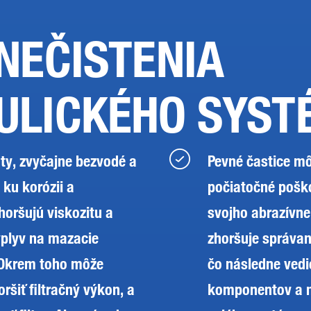
NEČISTENIA
ULICKÉHO SYST
ty, zvyčajne bezvodé a
Pevné častice m
 ku korózii a
počiatočné pošk
horšujú viskozitu a
svojho abrazívne
vplyv na mazacie
zhoršuje správani
. Okrem toho môže
čo následne vedi
oršiť filtračný výkon, a
komponentov a n