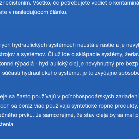
znečistením. Všetko, čo potrebujete vedieť o kontaminác
dete v nasledujúcom článku.
ných hydraulických systémoch neustále rastie a je nev
strojov a systémov. Či už ide o sklápacie systémy, žeri
konné rýpadlá - hydraulický olej je nevyhnutný pre be
j súčasti hydraulického systému, je to zvyčajne spôso
leje sa často používajú v poľnohospodárskych zariadenia
och sa čoraz viac používajú syntetické ropné produkty. O
ltračného prvku. Je samozrejmé, že stav oleja by sa mal 
tenia.