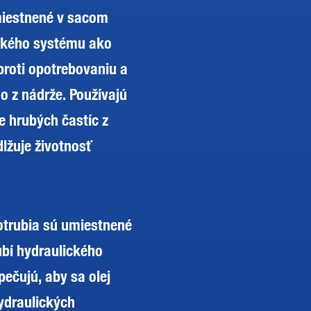
umiestnené v sacom
ického systému ako
roti opotrebovaniu a
amo z nádrže. Používajú
e hrubých častíc z
dlžuje životnosť
potrubia sú umiestnené
bí hydraulického
ečujú, aby sa olej
hydraulických