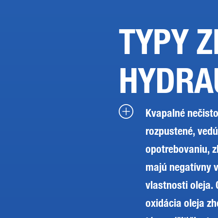
TYPY Z
HYDRA
Kvapalné nečisto
rozpustené, vedú
opotrebovaniu, z
majú negatívny 
vlastnosti oleja
oxidácia oleja zh