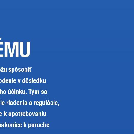
ÉMU
ôžu spôsobiť
odenie v dôsledku
ho účinku. Tým sa
e riadenia a regulácie,
e k opotrebovaniu
akoniec k poruche