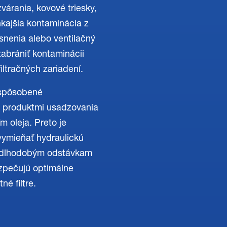
várania, kovové triesky,
nkajšia kontaminácia z
snenia alebo ventilačný
zabrániť kontaminácii
ltračných zariadení.
 spôsobené
, produktmi usadzovania
 oleja. Preto je
vymieňať hydraulickú
m dlhodobým odstávkam
bezpečujú optimálne
né filtre.