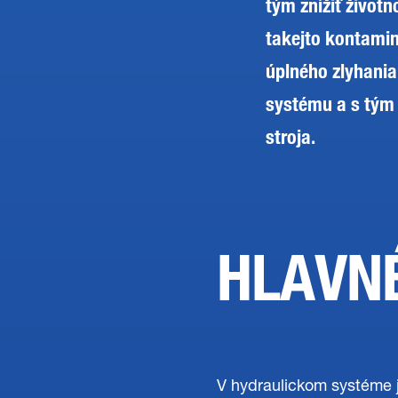
tým znížiť životno
takejto kontaminá
úplného zlyhania
systému a s tým 
stroja.
HLAVNÉ
V hydraulickom systéme 