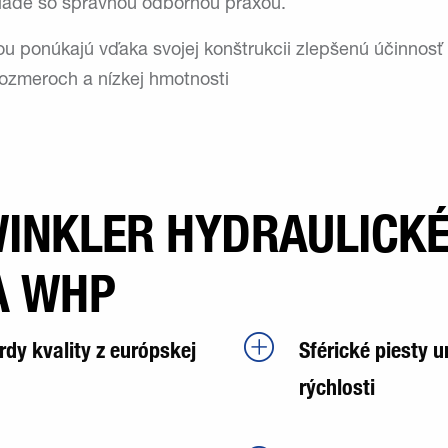
úlade so správnou odbornou praxou.
u ponúkajú vďaka svojej konštrukcii zlepšenú účinnosť 
rozmeroch a nízkej hmotnosti
INKLER HYDRAULICK
A WHP
rdy kvality z európskej
Sférické piesty 
rýchlosti