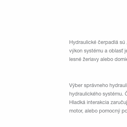
Hydraulické čerpadlá sú 
výkon systému a oblasť je
lesné žeriavy alebo dom
Výber správneho hydraul
hydraulického systému. 
Hladká interakcia zaruču
motor, alebo pomocný po