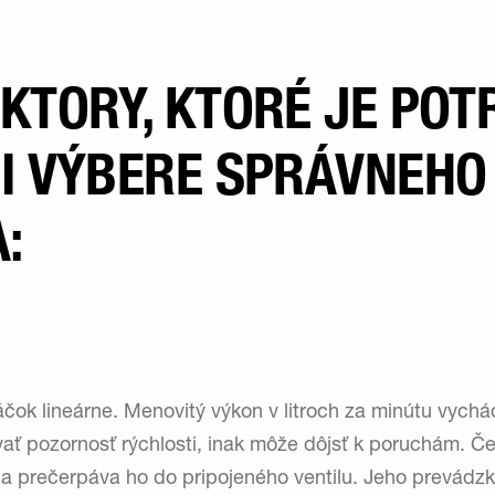
AKTORY, KTORÉ JE PO
RI VÝBERE SPRÁVNEHO
:
áčok lineárne. Menovitý výkon v litroch za minútu vych
ovať pozornosť rýchlosti, inak môže dôjsť k poruchám. 
e a prečerpáva ho do pripojeného ventilu. Jeho prevádzk