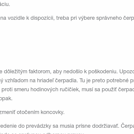
áciu.
 na vozidle k dispozícii, treba pri výbere správneho čer
je dôležitým faktorom, aby nedošlo k poškodeniu. Upoz
ý vzhľadom na hriadeľ čerpadla. Tu je preto potrebné p
proti smeru hodinových ručičiek, musí sa použiť čerpa
opak.
zmeniť otočením koncovky.
vedenie do prevádzky sa musia prísne dodržiavať. Čer