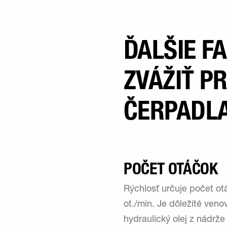
ĎALŠIE F
ZVÁŽIŤ P
ČERPADLA
POČET OTÁČOK
Rýchlosť určuje počet ot
ot./min. Je dôležité ven
hydraulický olej z nádrž