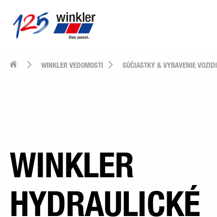
WINKLER VEDOMOSTI
SÚČIASTKY & VYBAVENIE VOZID
WINKLER
HYDRAULICKÉ