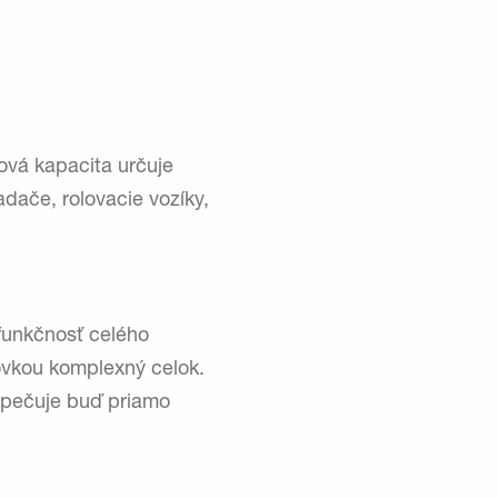
ová kapacita určuje
adače, rolovacie vozíky,
funkčnosť celého
ovkou komplexný celok.
ezpečuje buď priamo