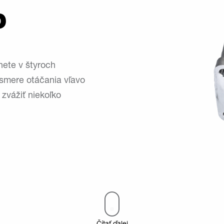
P
nete v štyroch
 smere otáčania vľavo
zvážiť niekoľko