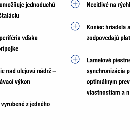
l umožňuje jednoduchú
Necitlivé na rých
štaláciu
Koniec hriadeľa 
periféria vďaka
zodpovedajú pl
prípojke
Lamelové piestn
ie nad olejovú nádrž –
synchronizácia 
ávací výkon
optimálnym pre
vlastnostiam a n
 vyrobené z jedného