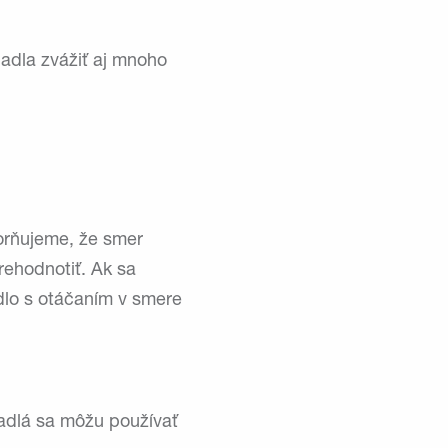
padla zvážiť aj mnoho
orňujeme, že smer
rehodnotiť. Ak sa
dlo s otáčaním v smere
padlá sa môžu používať