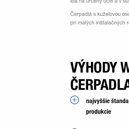
iba na určený účel a v s
Čerpadlá s kužeľovou oso
pri malých inštalačných 
VÝHODY W
ČERPADL
najvyššie štanda
produkcie