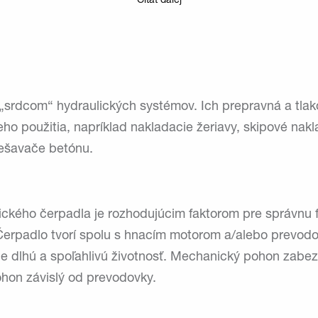
Čítať ďalej
„srdcom“ hydraulických systémov. Ich prepravná a tlak
ho použitia, napríklad nakladacie žeriavy, skipové nakl
iešavače betónu.
ického čerpadla je rozhodujúcim faktorom pre správnu 
Čerpadlo tvorí spolu s hnacím motorom a/alebo prevod
je dlhú a spoľahlivú životnosť. Mechanický pohon zab
hon závislý od prevodovky.