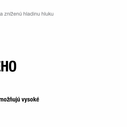
a zníženú hladinu hluku
ÉHO
umožňujú vysoké