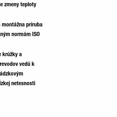
le zmeny teploty
a montážna príruba
atným normám ISO
e krúžky a
prevodov vedú k
vádzkovým
ízkej netesnosti