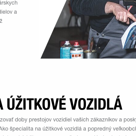
árskych
ielov a
ž
A ÚŽITKOVÉ VOZIDLÁ
vať doby prestojov vozidiel vašich zákazníkov a posk
. Ako špecialita na úžitkové vozidlá a popredný veľkoob