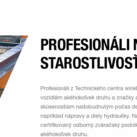
PROFESIONÁLI 
STAROSTLIVOS
Profesionáli z Technického centra wink
vozidlám akéhokoľvek druhu a značky 
skúsenostiam nadobudnutým počas de
napríklad nápravy a diely hydrauliky. 
certifikovaný odborný zváračský podni
akéhokoľvek druhu.