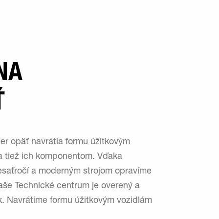
NA
Ť
ler opäť navrátia formu úžitkovým
a tiež ich komponentom. Vďaka
saťročí a moderným strojom opravíme
Naše Technické centrum je overený a
k. Navrátime formu úžitkovým vozidlám