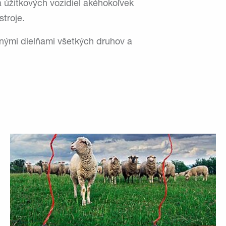
 úžitkových vozidiel akéhokoľvek
troje.
nými dielňami všetkých druhov a