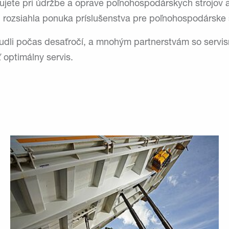
jete pri údržbe a oprave poľnohospodárskych strojov a
 rozsiahla ponuka príslušenstva pre poľnohospodárske s
dli počas desaťročí, a mnohým partnerstvám so servis
optimálny servis.