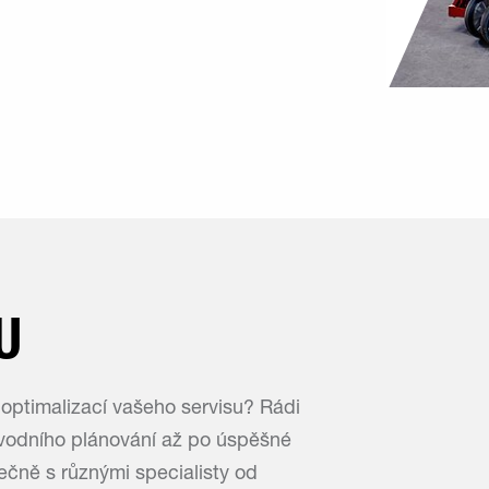
U
ptimalizací vašeho servisu? Rádi
odního plánování až po úspěšné
ečně s různými specialisty od