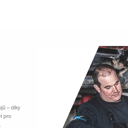
jů – díky
í pro
.