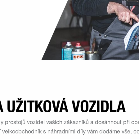
A UŽITKOVÁ VOZIDLA
prostojů vozidel vašich zákazníků a dosáhnout při oprav
dní velkoobchodník s náhradními díly vám dodáme vše, c