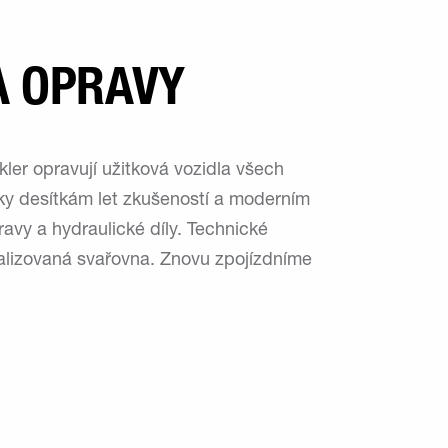
A OPRAVY
kler opravují užitková vozidla všech
íky desítkám let zkušeností a moderním
ravy a hydraulické díly. Technické
cializovaná svařovna. Znovu zpojízdníme