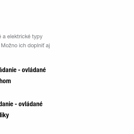
a elektrické typy
 Možno ich doplniť aj
ádanie - ovládané
chom
danie - ovládané
liky