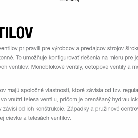
Čítať ďalej
TILOV
ntilov pripravili pre výrobcov a predajcov strojov širo
onné. To umožňuje konfigurovať riešenia na mieru pre je
čných ventilov: Monoblokové ventily, cetopové ventily a
ilov majú spoločné vlastnosti, ktoré závisia od tzv. regula
vo vnútri telesa ventilu, pričom je prenášaný hydraulic
závisí od ich konštrukcie. Západky a pružinové centro
 cievke a telesách ventilov.