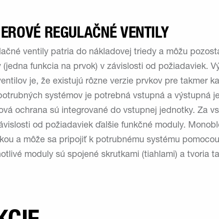
EROVÉ REGULAČNÉ VENTILY
čné ventily patria do nákladovej triedy a môžu pozost
 (jedna funkcia na prvok) v závislosti od požiadaviek.
ntilov je, že existujú rôzne verzie prvkov pre takmer 
potrubných systémov je potrebná vstupná a výstupná je
aková ochrana sú integrované do vstupnej jednotky. Za 
ávislosti od požiadaviek ďalšie funkčné moduly. Monobl
tkou a môže sa pripojiť k potrubnému systému pomocou
notlivé moduly sú spojené skrutkami (tiahlami) a tvoria