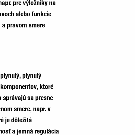
apr. pre výložníky na
avoch alebo funkcie
m a pravom smere
plynulý, plynulý
 komponentov, ktoré
 a správajú sa presne
ačnom smere, napr. v
é je dôležitá
nosť a jemná regulácia