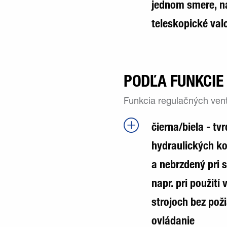
jednom smere, na
teleskopické val
PODĽA FUNKCIE
Funkcia regulačných venti
čierna/biela - t
hydraulických k
a nebrzdený pri 
napr. pri použit
strojoch bez pož
ovládanie