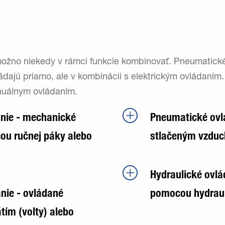
možno niekedy v rámci funkcie kombinovať. Pneumatické 
ádajú priamo, ale v kombinácii s elektrickým ovládaním.
uálnym ovládaním.
nie - mechanické
Pneumatické ovl
ou ručnej páky alebo
stlačeným vzdu
Hydraulické ovlá
anie - ovládané
pomocou hydrau
tím (volty) alebo