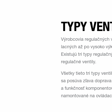
TYPY VEN
Výrobcovia regulačných ve
lacných až po vysoko výk
Existujú tri typy regula
regulačné ventily.
Všetky tieto tri typy vent
sa posúva zľava doprava 
a funkčnosť komponentov 
namontované na ovládacej