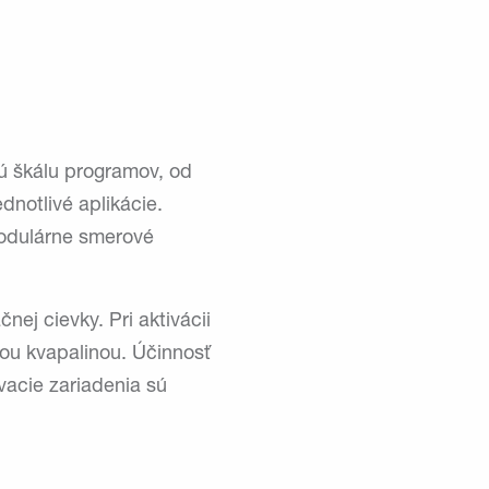
kú škálu programov, od
dnotlivé aplikácie.
 modulárne smerové
čnej cievky. Pri aktivácii
kou kvapalinou. Účinnosť
vacie zariadenia sú