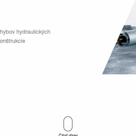
ohybov hydraulických
konštrukcie