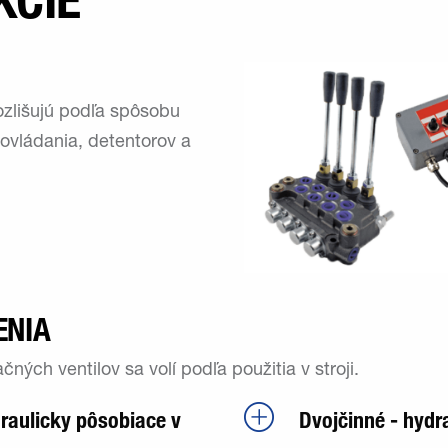
KCIE
rozlišujú podľa spôsobu
 ovládania, detentorov a
ENIA
ných ventilov sa volí podľa použitia v stroji.
raulicky pôsobiace v
Dvojčinné - hydr