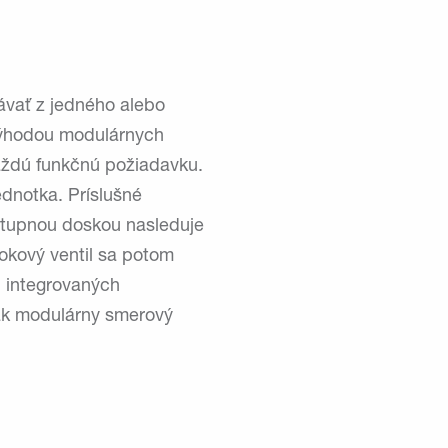
ávať z jedného alebo
 Výhodou modulárnych
každú funkčnú požiadavku.
dnotka. Príslušné
vstupnou doskou nasleduje
okový ventil sa potom
 integrovaných
 tak modulárny smerový