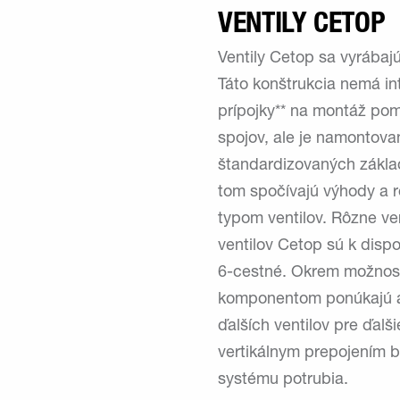
VENTILY CETOP
Ventily Cetop sa vyrábaj
Táto konštrukcia nemá in
prípojky** na montáž po
spojov, ale je namontova
štandardizovaných zákla
tom spočívajú výhody a r
typom ventilov. Rôzne ve
ventilov Cetop sú k dispo
6-cestné. Okrem možností
komponentom ponúkajú a
ďalších ventilov pre ďalš
vertikálnym prepojením b
systému potrubia.