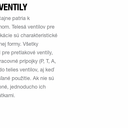
VENTILY
ajne patria k
om. Telesá ventilov pre
kácie sú charakteristické
nej formy. Všetky
 pre pretlakové ventily,
acovné prípojky (P, T, A,
 telies ventilov, aj keď
ľané použitie. Ak nie sú
bné, jednoducho ich
átkami.