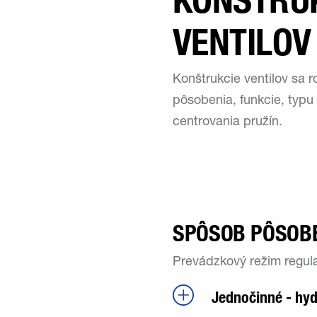
KONŠTRU
VENTILOV
Konštrukcie ventilov sa 
pôsobenia, funkcie, typu
centrovania pružín.
SPÔSOB PÔSOB
Prevádzkový režim regulač
Jednočinné - hyd