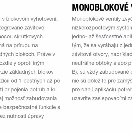
MONOBLOKOVÉ 
ú v blokovom vyhotovení.
Monoblokové ventily zvyč
tegrované závitové
nízkorozpočtovým systém
mocou skrutkových
jedno- až šesťcestné apli
ná na prírubu na
tým, že sa vyrábajú z jed
dných blokoch. Práve v
závitové otvory, napríklad
ozdiely oproti iným
neutrálne obtoky alebo pr
rzie základných blokov
B), sú vždy zabudované do
zícii od 1-cestných až po
nie sú dôležité pre zamýš
 pripojenia potrubia ku
pre danú aplikáciu potre
j možnosť zabudovania
uzavrite zaslepovacími z
ie bezpečnostné funkcie s
ez nutnosti úpravy