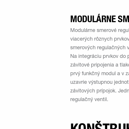
MODULÁRNE SM
Modulárne smerové regula
viacerých rôznych prvkov
smerových regulačných ve
Na integráciu prvkov do 
závitové pripojenia a tl
prvý funkčný modul a v z
uzavrie výstupnou jedno
závitových prípojok. Jed
regulačný ventil.