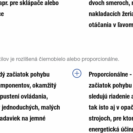
pr. pre sklápače alebo
dvoch smeroch, n
ce
nakladacích žeri
otáčania v ľavo
lov je rozlíšená čiernobielo alebo proporcionálne.
vrdý začiatok pohybu
Proporcionálne - 
omponentov, okamžitý
začiatok pohybu
spustení ovládania,
sledujú riadenie
í v jednoduchých, malých
tak isto aj v op
iadaviek na jemné
strojoch, pre ktor
energetická účin