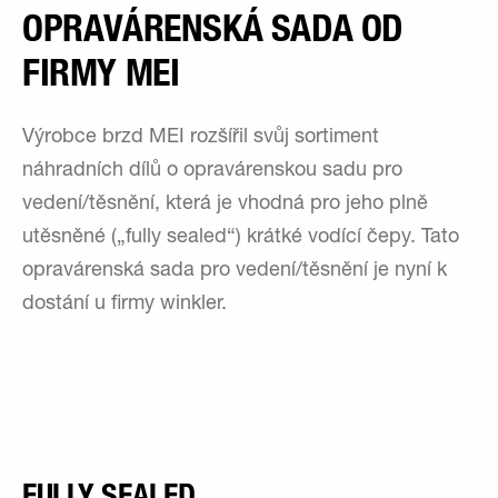
OPRAVÁRENSKÁ SADA OD
FIRMY MEI
Výrobce brzd MEI rozšířil svůj sortiment
náhradních dílů o opravárenskou sadu pro
vedení/těsnění, která je vhodná pro jeho plně
utěsněné („fully sealed“) krátké vodící čepy. Tato
opravárenská sada pro vedení/těsnění je nyní k
dostání u firmy winkler.
FULLY SEALED