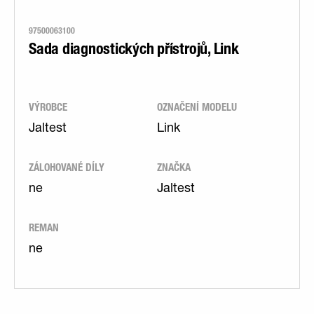
97500063100
Sada diagnostických přístrojů, Link
VÝROBCE
OZNAČENÍ MODELU
Jaltest
Link
ZÁLOHOVANÉ DÍLY
ZNAČKA
ne
Jaltest
REMAN
ne