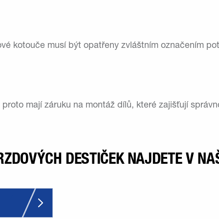
ové kotouče musí být opatřeny zvláštním označením pot
l proto mají záruku na montáž dílů, které zajišťují správ
RZDOVÝCH DESTIČEK NAJDETE V NA