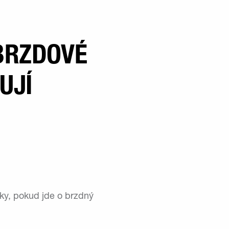
 BRZDOVÉ
UJÍ
čky, pokud jde o brzdný