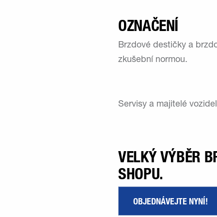
OZNAČENÍ
Brzdové destičky a brzd
zkušební normou.
Servisy a majitelé vozide
VELKÝ VÝBĚR B
SHOPU.
OBJEDNÁVEJTE NYNÍ!