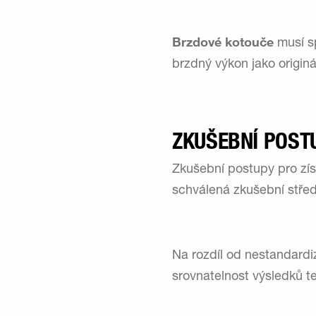
Brzdové kotouče
musí sp
brzdný výkon jako origin
ZKUŠEBNÍ POST
Zkušební postupy pro zís
schválená zkušební stře
Na rozdíl od nestandardi
srovnatelnost výsledků t