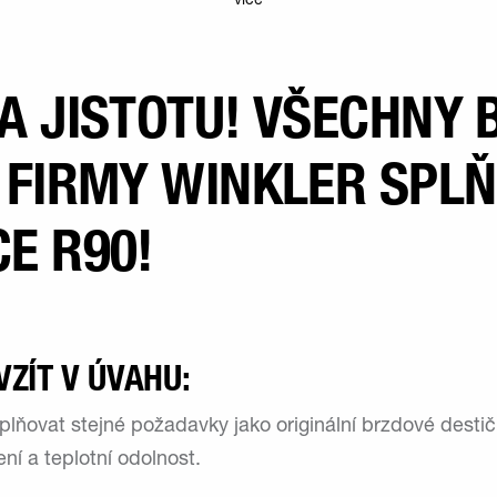
více
A JISTOTU! VŠECHNY
 FIRMY WINKLER SPLŇ
E R90!
VZÍT V ÚVAHU:
plňovat stejné požadavky jako originální brzdové desti
ní a teplotní odolnost.