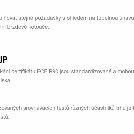
lňovat stejné požadavky s ohledem na tepelnou únavu 
ální brzdové kotouče.
UP
kání certifikátu ECE R90 jsou standardizované a mohou
diska.
zovaných srovnávacích testů různých účastníků trhu je t
estů.