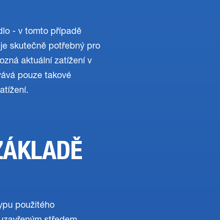
lo - v tomto případě
je skutečně potřebný pro
ozná aktuální zatížení v
vává pouze takové
atížení.
ZÁKLADĚ
typu použitého