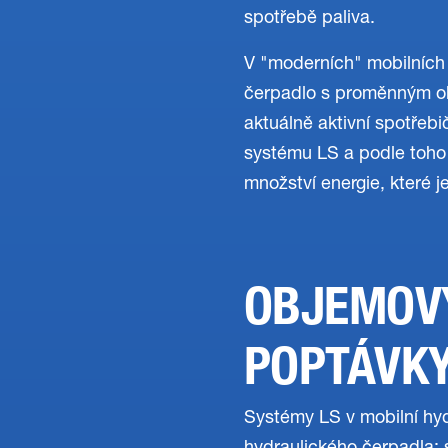
spotřebě paliva.
V "moderních" mobilních
čerpadlo s proměnným ob
aktuálně aktivní spotřebi
systému LS a podle toho
množství energie, které 
OBJEMOVÝ
POPTÁVK
Systémy LS v mobilní hyd