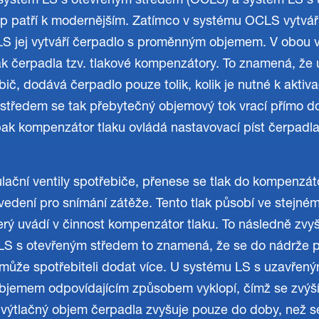
 systém LS s otevřeným středem (OCLS) a systém LS s
p patří k modernějším. Zatímco v systému OCLS vytvář
 jej vytváří čerpadlo s proměnným objemem. V obou va
ak čerpadla tzv. tlakové kompenzátory. To znamená, že
bič, dodává čerpadlo pouze tolik, kolik je nutné k aktiv
středem se tak přebytečný objemový tok vrací přímo d
 kompenzátor tlaku ovládá nastavovací píst čerpadla t
lační ventily spotřebiče, přenese se tlak do kompenzát
 vedení pro snímání zátěže. Tento tlak působí ve stejné
který uvádí v činnost kompenzátor tlaku. To následně zv
 LS s otevřeným středem to znamená, že se do nádrže p
 může spotřebiteli dodat více. U systému LS s uzavře
jemem odpovídajícím způsobem vyklopí, čímž se zvýší
výtlačný objem čerpadla zvyšuje pouze do doby, než s