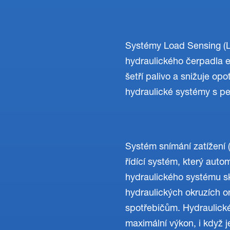
Systémy Load Sensing (LS
hydraulického čerpadla 
šetří palivo a snižuje o
hydraulické systémy s p
Systém snímání zatížení (
řídící systém, který aut
hydraulického systému s
hydraulických okruzích o
spotřebičům. Hydraulick
maximální výkon, i když 