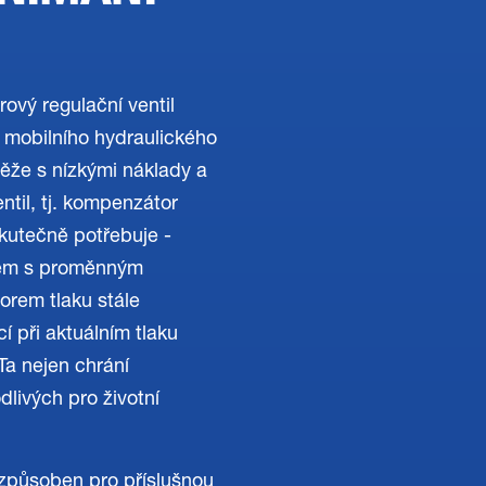
ový regulační ventil
 mobilního hydraulického
ěže s nízkými náklady a
til, tj. kompenzátor
skutečně potřebuje -
dlem s proměnným
rem tlaku stále
í při aktuálním tlaku
Ta nejen chrání
dlivých pro životní
izpůsoben pro příslušnou