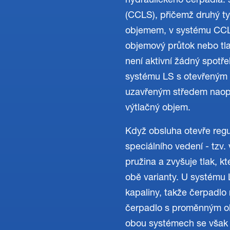
hydraulického čerpadla:
(CCLS), přičemž druhý ty
objemem, v systému CCLS
objemový průtok nebo tl
není aktivní žádný spotře
systému LS s otevřeným 
uzavřeným středem naopak
výtlačný objem.
Když obsluha otevře regu
speciálního vedení - tzv.
pružina a zvyšuje tlak, 
obě varianty. U systému
kapaliny, takže čerpadlo
čerpadlo s proměnným ob
obou systémech se však 