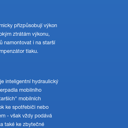
amicky přizpůsobují výkon
sokým ztrátám výkonu,
ů namontovat i na starší
mpenzátor tlaku.
e inteligentní hydraulický
čerpadla mobilního
arších" mobilních
ok ke spotřebiči nebo
em - však vždy podává
 a také ke zbytečné