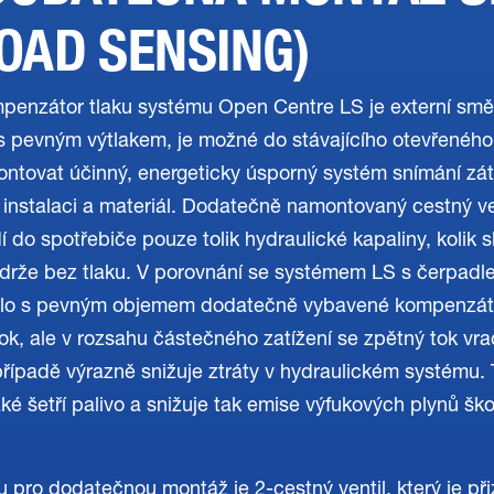
LOAD SENSING)
enzátor tlaku systému Open Centre LS je externí směr
s pevným výtlakem, je možné do stávajícího otevřeného
tovat účinný, energeticky úsporný systém snímání zát
 instalaci a materiál. Dodatečně namontovaný cestný ven
dí do spotřebiče pouze tolik hydraulické kapaliny, kolik 
ádrže bez tlaku. V porovnání se systémem LS s čerpa
o s pevným objemem dodatečně vybavené kompenzáto
, ale v rozsahu částečného zatížení se zpětný tok vrac
případě výrazně snižuje ztráty v hydraulickém systému. 
é šetří palivo a snižuje tak emise výfukových plynů ško
u pro dodatečnou montáž je 2-cestný ventil, který je př