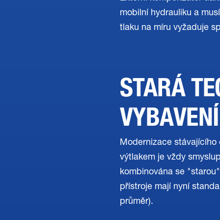
mobilní hydrauliku a mu
tlaku na míru vyžaduje s
STARÁ TE
VYBAVENÍ
Modernizace stávajícího
výtlakem je vždy smyslu
kombinována se "starou"
přístroje mají nyní stan
průměr).