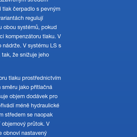
 uzavřeným středem
í tlak čerpadlo s pevným
riantách regulují
 u obou systémů, pokud
aci kompenzátoru tlaku. V
o nádrže. V systému LS s
ak, že snižuje jeho
oru tlaku prostřednictvím
m směru jako přítlačná
yšuje objem dodávek pro
řivádí méně hydraulické
ným středem se naopak
 objemový průtok. V
e obnoví nastavený