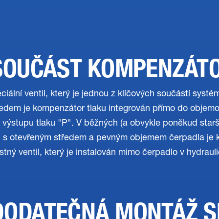
SOUČÁST KOMPENZÁT
iální ventil, který je jednou z klíčových součástí systé
edem je kompenzátor tlaku integrován přímo do objemo
k výstupu tlaku "P". V běžných (a obvykle poněkud starš
 s otevřeným středem a pevným objemem čerpadla je 
tný ventil, který je instalován mimo čerpadlo v hydraul
DODATEČNÁ MONTÁŽ S