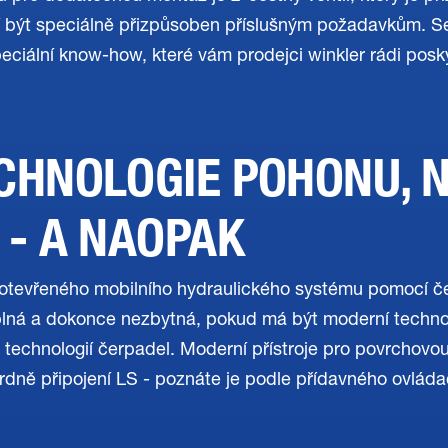
sí být speciálně přizpůsoben příslušným požadavkům. 
peciální know-how, které vám prodejci winkler rádi posk
CHNOLOGIE POHONU, 
 - A NAOPAK
 otevřeného mobilního hydraulického systému pomocí 
plná a dokonce nezbytná, pokud má být moderní technol
 technologií čerpadel. Moderní přístroje pro povrchov
dardně připojení LS - poznáte je podle přídavného ovlád