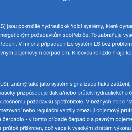
více
) jsou pokročilé hydraulické řídící systémy, které dyn
energetickým požadavkům spotřebiče. To zabraňuje vy
potřebení. V mnoha případech lze systém LS bez problém
evným objemovým čerpadlem. Klíčovou roli zde hraje ko
LS), známý také jako systém signalizace tlaku zatížení, j
omaticky přizpůsobuje tlak a/nebo průtok hydraulického 
kutečnému požadavku spotřebitele. V běžných nebo "st
mezovací nebo regulační ventily omezují objemový průt
é čerpadlo - v tomto případě čerpadlo s pevným objem
je průtok přiškrcen, což vede k vysokým ztrátám výkonu