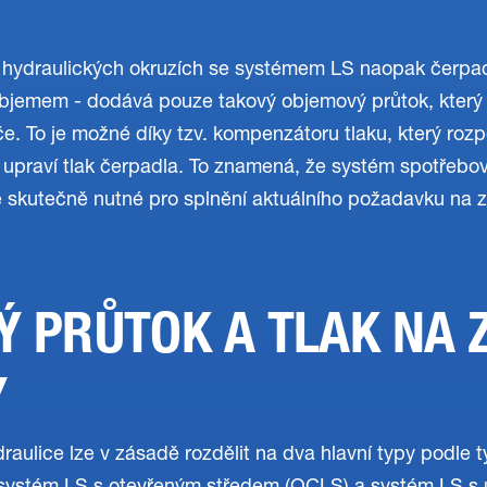
 hydraulických okruzích se systémem LS naopak čerpad
jemem - dodává pouze takový objemový průtok, který 
če. To je možné díky tzv. kompenzátoru tlaku, který rozp
 upraví tlak čerpadla. To znamená, že systém spotřebo
je skutečně nutné pro splnění aktuálního požadavku na z
 PRŮTOK A TLAK NA 
Y
raulice lze v zásadě rozdělit na dva hlavní typy podle 