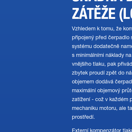
ZÁTĚŽE (
Vzhledem k tomu, že komp
připojený před čerpadlo 
systému dodatečně namon
s minimálními náklady na
vnějšího tlaku, pak přivá
zbytek proudí zpět do n
objemem dodává čerpadl
maximální objemový průtok
zatížení - což v každém 
mechaniku motoru, ale tak
prostředí.
Externí kompenzátor tlak