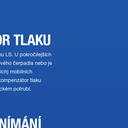
OR TLAKU
mu LS. U pokročilejších
vého čerpadla nebo je
ích) mobilních
kompenzátor tlaku
ickém potrubí.
NÍMÁNÍ