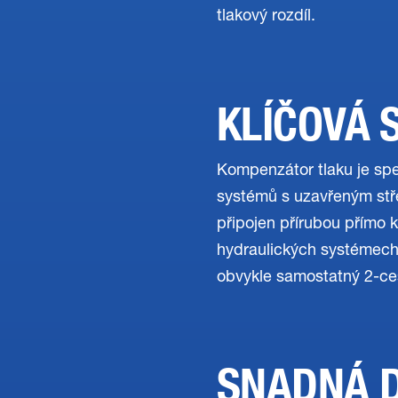
tlakový rozdíl.
KLÍČOVÁ 
Kompenzátor tlaku je spec
systémů s uzavřeným stř
připojen přírubou přímo 
hydraulických systémech
obvykle samostatný 2-ces
SNADNÁ 