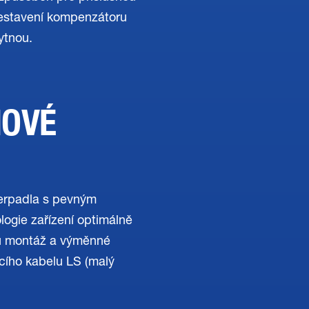
Sestavení kompenzátoru
ytnou.
NOVÉ
čerpadla s pevným
ogie zařízení optimálně
ou montáž a výměnné
acího kabelu LS (malý