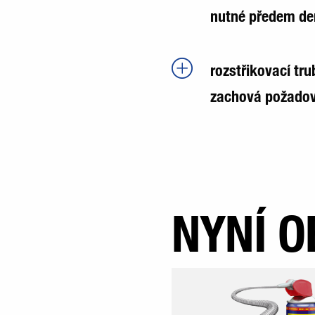
nutné předem d
rozstřikovací tru
zachová požadov
NYNÍ O