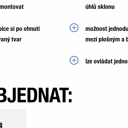
emontovat
úhlů sklonu
bice si po ohnutí
možnost jednoduc
aný tvar
mezi plošným a 
lze ovládat jedn
BJEDNAT: