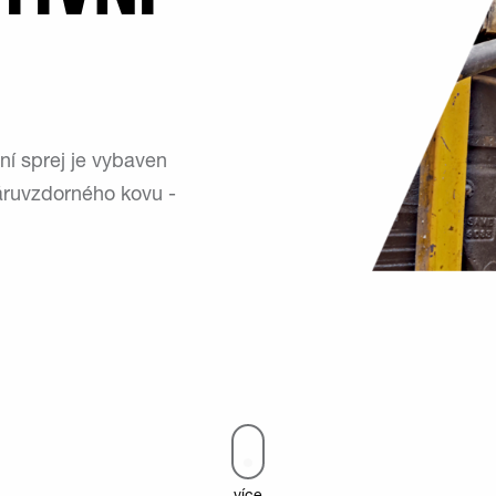
lní sprej je vybaven
žáruvzdorného kovu -