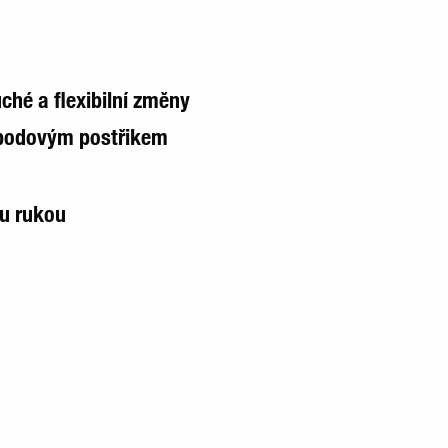
hé a flexibilní změny
bodovým postřikem
ou rukou