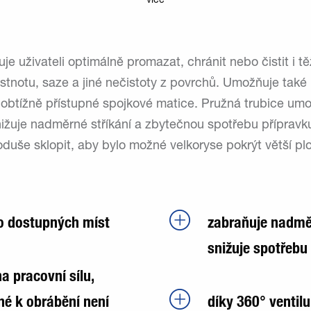
více
je uživateli optimálně promazat, chránit nebo čistit i 
tnotu, saze a jiné nečistoty z povrchů. Umožňuje také
d obtížně přístupné spojkové matice. Pružná trubice um
nižuje nadměrné stříkání a zbytečnou spotřebu přípravk
noduše sklopit, aby bylo možné velkoryse pokrýt větší pl
o dostupných míst
zabraňuje nadmě
snižuje spotřebu
a pracovní sílu,
né k obrábění není
díky 360° ventilu