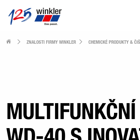
ZNALOSTI FIRMY WINKLER
CHEMICKÉ PRODUKTY & ČIŠ
MULTIFUNKČNÍ
WD-40 S INOVA