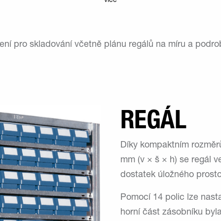
více
šení pro skladování včetně plánu regálů na míru a pod
REGÁL
Díky kompaktním rozměr
mm (v × š × h) se regál v
dostatek úložného prosto
Pomocí 14 polic lze nasta
horní část zásobníku byla