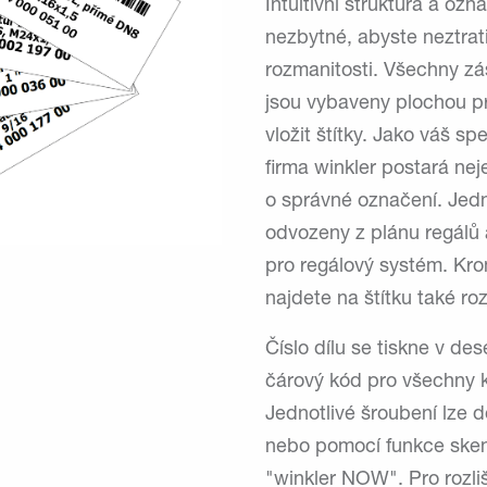
Intuitivní struktura a ozn
nezbytné, abyste neztratil
rozmanitosti. Všechny zá
jsou vybaveny plochou pr
vložit štítky. Jako váš s
firma winkler postará nej
o správné označení. Jedno
odvozeny z plánu regálů 
pro regálový systém. Kr
najdete na štítku také roz
Číslo dílu se tiskne v de
čárový kód pro všechny 
Jednotlivé šroubení lze 
nebo pomocí funkce skeno
"winkler NOW". Pro rozli