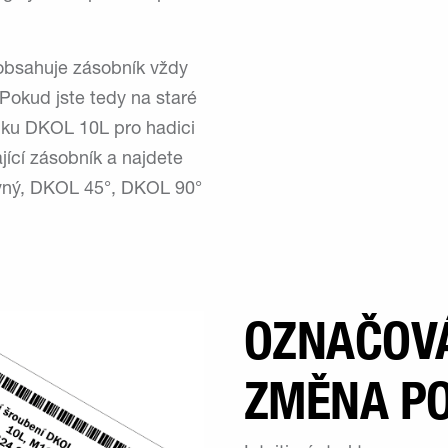
i obsahuje zásobník vždy
. Pokud jste tedy na staré
pojku DKOL 10L pro hadici
ící zásobník a najdete
vný, DKOL 45°, DKOL 90°
OZNAČOVÁ
ZMĚNA P