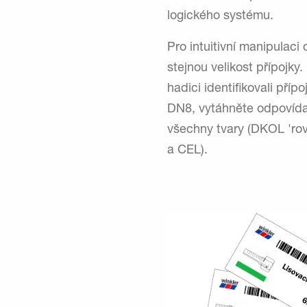
logického systému.
Pro intuitivní manipulac
stejnou velikost přípojky
hadici identifikovali pří
DN8, vytáhněte odpovídaj
všechny tvary (DKOL 'ro
a CEL).