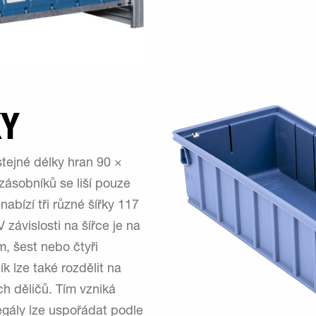
KY
tejné délky hran 90 ×
zásobníků se liší pouze
nabízí tři různé šířky 117
ávislosti na šířce je na
m, šest nebo čtyři
k lze také rozdělit na
ch děličů. Tím vzniká
egály lze uspořádat podle