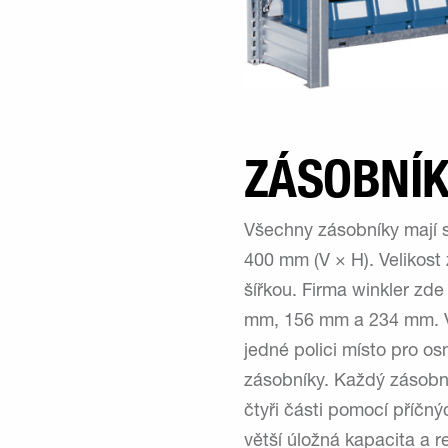
ZÁSOBNÍ
Všechny zásobníky mají s
400 mm (V × H). Velikost 
šířkou. Firma winkler zde 
mm, 156 mm a 234 mm. V z
jedné polici místo pro os
zásobníky. Každý zásobní
čtyři části pomocí příčný
větší úložná kapacita a r