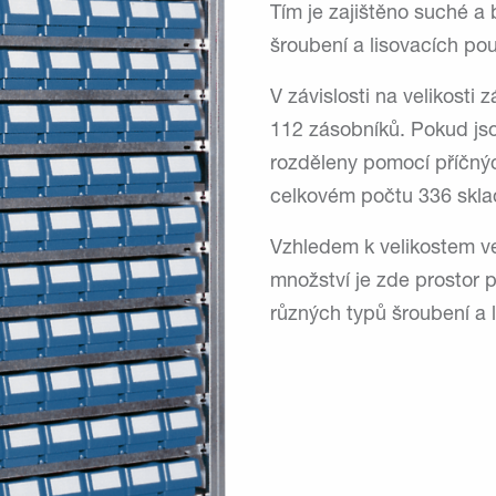
Tím je zajištěno suché a
šroubení a lisovacích po
V závislosti na velikosti 
112 zásobníků. Pokud js
rozděleny pomocí příčný
celkovém počtu 336 sklad
Vzhledem k velikostem v
množství je zde prostor 
různých typů šroubení a 