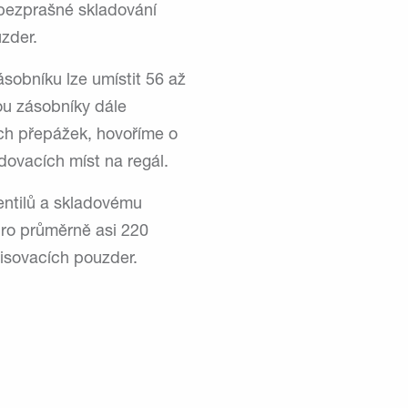
 bezprašné skladování
uzder.
zásobníku lze umístit 56 až
ou zásobníky dále
ch přepážek, hovoříme o
ovacích míst na regál.
entilů a skladovému
pro průměrně asi 220
lisovacích pouzder.