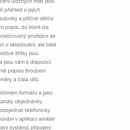
ačení úložných míst jsou
i přehled o jejich
sobníky a příčné děliče
o popis, do které lze
pecializovaný prodejce se
en o skladování, ale také
tlivé štítky jsou
a jsou vám k dispozici
omě popisu šroubení
měry a čísla dílů.
setinném formátu a jako
kanály objednávky.
doobjednat telefonicky
vání v aplikaci winkler
šení systémů připojení