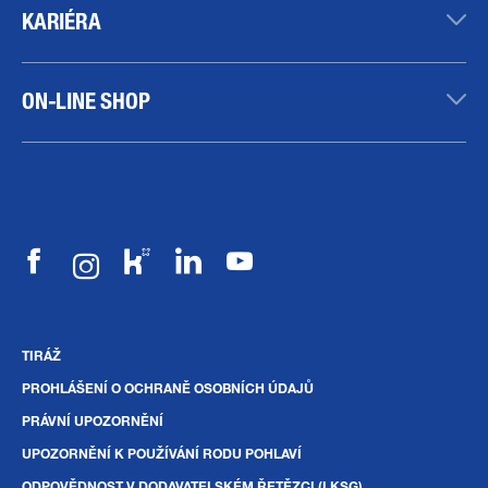
KARIÉRA
ON-LINE SHOP
TIRÁŽ
PROHLÁŠENÍ O OCHRANĚ OSOBNÍCH ÚDAJŮ
PRÁVNÍ UPOZORNĚNÍ
UPOZORNĚNÍ K POUŽÍVÁNÍ RODU POHLAVÍ
ODPOVĚDNOST V DODAVATELSKÉM ŘETĚZCI (LKSG)