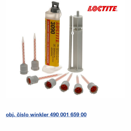
obj. číslo winkler 490 001 659 00