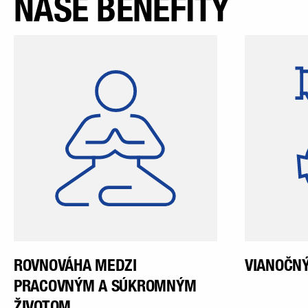
NAŠE BENEFITY
Pracovnú dobu, ktorú máme v
našej spoločnosti a ktorá
z
vyhovuje zamestnancom aj
rodinám, si zamestnanci
môžu flexibilne načasovať v
závislosti od príslušnej oblasti
ich činnosti.
ROVNOVÁHA MEDZI
VIANOČNÝ
PRACOVNÝM A SÚKROMNÝM
ŽIVOTOM