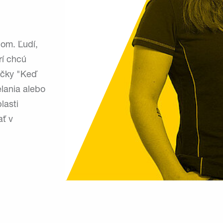
jom. Ľudí,
rí chcú
ačky "Keď
elania alebo
lasti
ať v