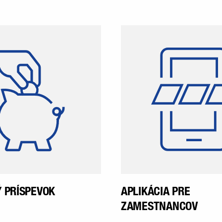
winkler zaručuje svojim
winklerApp je p
amestnancom vianočný
prostredníctvom 
bonus. Táto suma bude
môžu vymi
vyplatená v novembri.
zamestnanci a doz
novinky týkajúce sa
podniku. Zam
dostanú 
zamestnaneckej aplik
pred nás
pracovného
 PRÍSPEVOK
APLIKÁCIA PRE
ZAMESTNANCOV