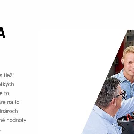
A
 tiež!
etkých
e to
re na to
minároch
čné hodnoty
.