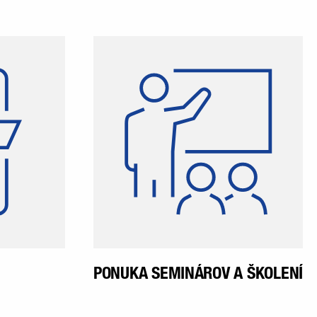
latforma,
Je pre vás dôležitý profesný a
ktorej sa
osobný rozvoj? Pre nás tiež!
eňať naši
Okrem toho spoločnosti
vedieť sa
winkler záleží aj na dobrej
 diania v
spoločnej atmosfére medzi jej
estnanci
zamestnancami. Priestor a
prístup k
správne impulzy na to
ácii ešte
ponúkajú naše semináre a
tupom do
školenia.
 pomeru.
PONUKA SEMINÁROV A ŠKOLENÍ