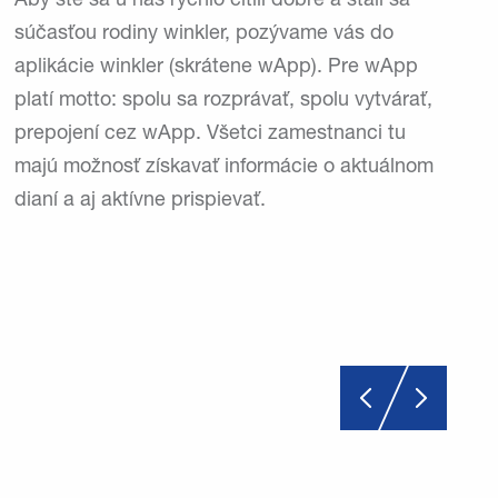
Aby ste sa u nás rýchlo cítili dobre a stali sa
súčasťou rodiny winkler, pozývame vás do
aplikácie winkler (skrátene wApp). Pre wApp
platí motto: spolu sa rozprávať, spolu vytvárať,
prepojení cez wApp. Všetci zamestnanci tu
majú možnosť získavať informácie o aktuálnom
dianí a aj aktívne prispievať.