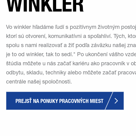
WINKLER
Vo winkler hľadáme ľudí s pozitívnym životným posto
ktorí sú otvorení, komunikatívni a spoľahliví. Tých, kto
spolu s nami realizovať a žiť podľa záväzku našej zn
je to od winkler, tak to sedí." Po ukončení vášho vzd
štúdia môžete u nás začať kariéru ako pracovník v ob
odbytu, skladu, techniky alebo môžete začať pracov
centrále našej spoločnosti.
PREJSŤ NA PONUKY PRACOVNÝCH MIEST