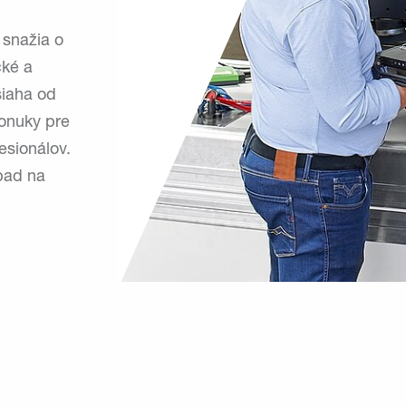
 snažia o
cké a
siaha od
onuky pre
esionálov.
pad na