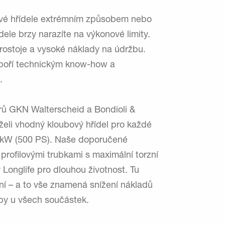
ové hřídele extrémním způsobem nebo
dele brzy narazíte na výkonové limity.
rostoje a vysoké náklady na údržbu.
dpoří technickým know-how a
.
ů GKN Walterscheid a Bondioli &
želi vhodný kloubový hřídel pro každé
70 kW (500 PS). Naše doporučené
profilovými trubkami s maximální torzní
y Longlife pro dlouhou životnost. Tu
ní – a to vše znamená snížení nákladů
žby u všech součástek.