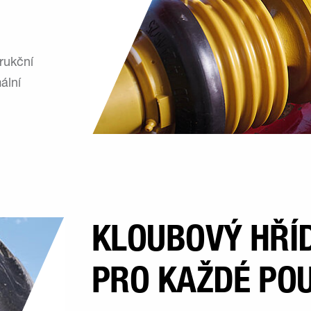
rukční
ální
KLOUBOVÝ HŘÍ
PRO KAŽDÉ POU