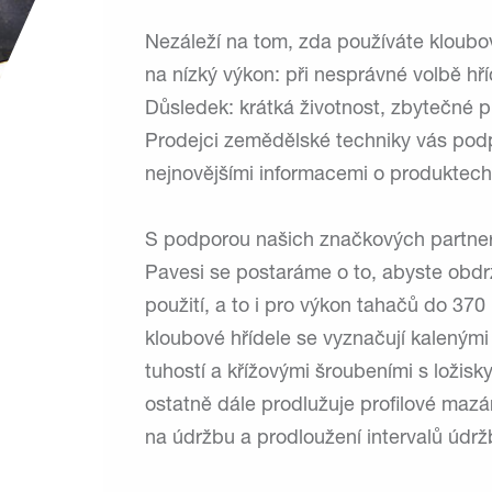
Nezáleží na tom, zda používáte kloub
na nízký výkon: při nesprávné volbě hří
Důsledek: krátká životnost, zbytečné p
Prodejci zemědělské techniky vás po
nejnovějšími informacemi o produktech
S podporou našich značkových partner
Pavesi se postaráme o to, abyste obdr
použití, a to i pro výkon tahačů do 3
kloubové hřídele se vyznačují kalenými 
tuhostí a křížovými šroubeními s ložisk
ostatně dále prodlužuje profilové mazá
na údržbu a prodloužení intervalů údr