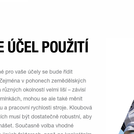
E ÚČEL POUŽITÍ
é pro vaše účely se bude řídit
t. Zejména v pohonech zemědělských
ůzných okolností velmi liší – závisí
dmínkách, mohou se ale také měnit
 a pracovní rychlosti stroje. Kloubová
jích musí být dostatečně robustní, aby
enášet. Současně volba vhodné