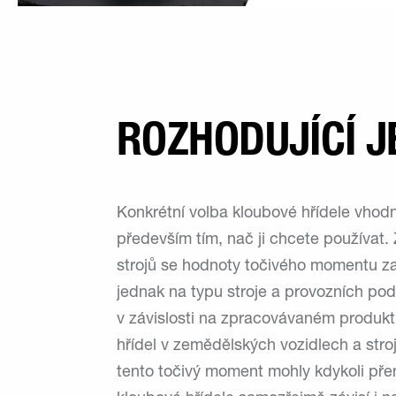
ROZHODUJÍCÍ J
Konkrétní volba kloubové hřídele vhodn
především tím, nač ji chcete používa
strojů se hodnoty točivého momentu za r
jednak na typu stroje a provozních po
v závislosti na zpracovávaném produktu
hřídel v zemědělských vozidlech a stro
tento točivý moment mohly kdykoli př