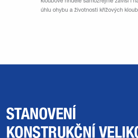
kloubové hřídele samozřejmě závisí i na
úhlu ohybu a životnosti křížových kloub
STANOVENÍ
KONSTRUKČNÍ VELIK