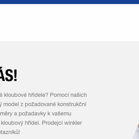
ÁS!
é kloubové hřídele? Pomocí našich
ý model z požadované konstrukční
změry a požadavky k vašemu
kloubový hřídel. Prodejci winkler
tazníků!