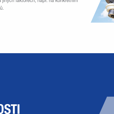
 jiných faktorech, např. na konkrétním
ů.
OSTI