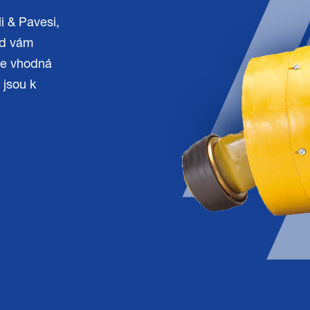
i & Pavesi,
id vám
 je vhodná
 jsou k