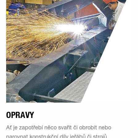
OPRAVY
Ať je zapotřebí něco svařit či obrobit nebo
narovnat konstrukční díly jeřábů či strojů,