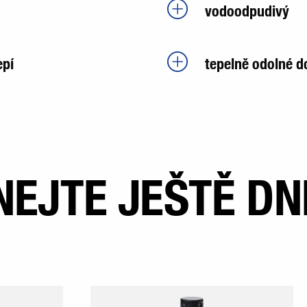
vodoodpudivý
epí
tepelně odolné d
NEJTE JEŠTĚ DN
E