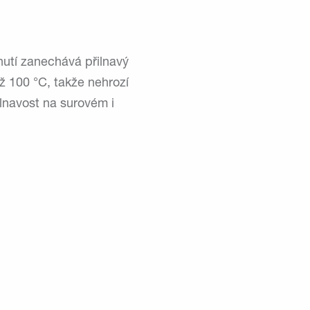
utí zanechává přilnavý
ež 100 °C, takže nehrozí
ilnavost na surovém i