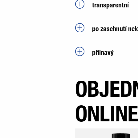
transparentní
po zaschnutí nel
přilnavý
OBJED
ONLIN