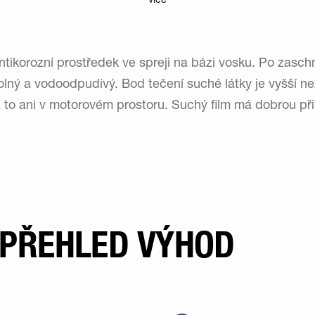
více
korozní prostředek ve spreji na bázi vosku. Po zaschn
odolný a vodoodpudivý. Bod tečení suché látky je vyšší n
 a to ani v motorovém prostoru. Suchý film má dobrou př
 PŘEHLED VÝHOD