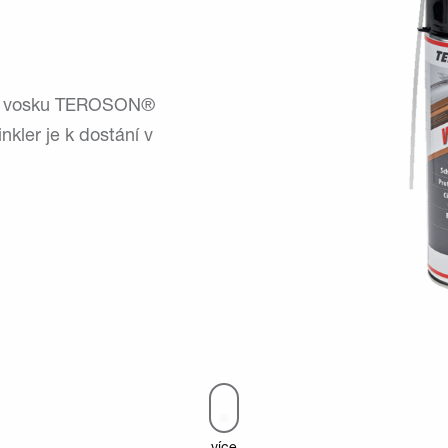
ého vosku TEROSON®
kler je k dostání v