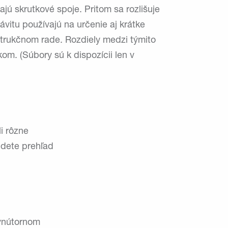
ajú skrutkové spoje. Pritom sa rozlišuje
vitu používajú na určenie aj krátke
štrukčnom rade. Rozdiely medzi týmito
m. (Súbory sú k dispozícii len v
i rôzne
ájdete prehľad
 vnútornom