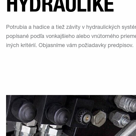
HYDRAULIKE
Potrubia a hadice a tiež závity v hydraulických syst
popísané podľa vonkajšieho alebo vnútorného prieme
iných kritérií. Objasníme vám požiadavky predpisov.