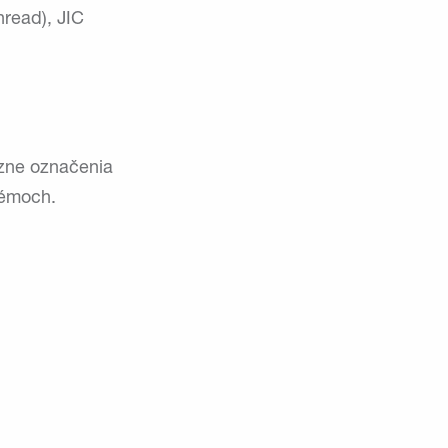
hread), JIC
ôzne označenia
témoch.