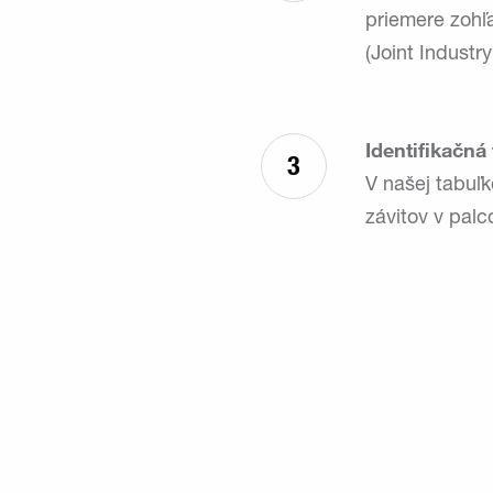
priemere zohľ
(Joint Industr
Identifikačná
3
V našej tabuľk
závitov v pal