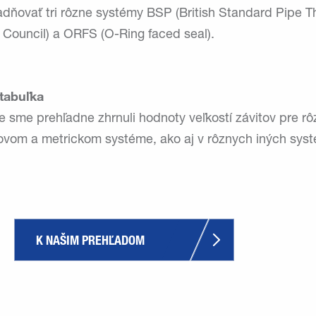
adňovať tri rôzne systémy BSP (British Standard Pipe T
y Council) a ORFS (O-Ring faced seal).
 tabuľka
e sme prehľadne zhrnuli hodnoty veľkostí závitov pre r
covom a metrickom systéme, ako aj v rôznych iných sys
K NAŠIM PREHĽADOM