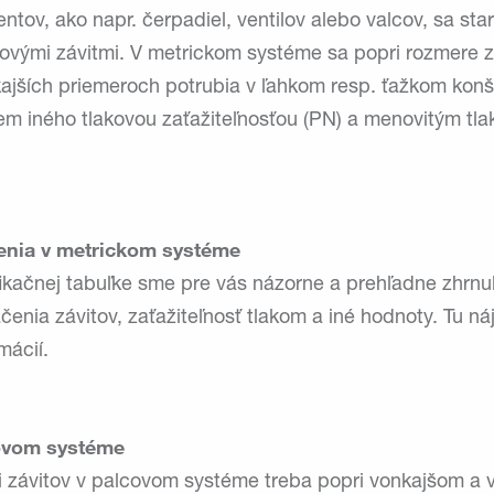
ov, ako napr. čerpadiel, ventilov alebo valcov, sa star
ovými závitmi. V metrickom systéme sa popri rozmere zá
ajších priemeroch potrubia v ľahkom resp. ťažkom kon
 iného tlakovou zaťažiteľnosťou (PN) a menovitým tlako
enia v metrickom systéme
fikačnej tabuľke sme pre vás názorne a prehľadne zhrnul
čenia závitov, zaťažiteľnosť tlakom a iné hodnoty. Tu n
mácií.
covom systéme
cii závitov v palcovom systéme treba popri vonkajšom a