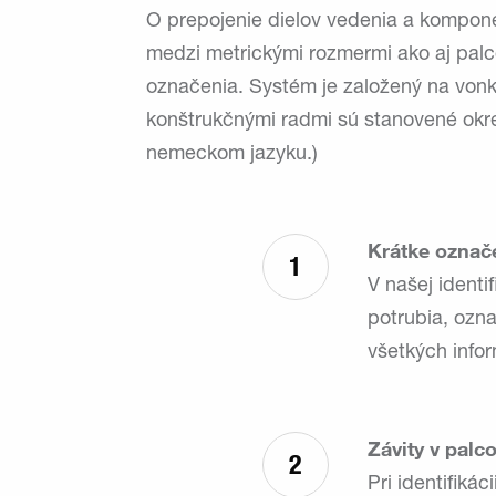
O prepojenie dielov vedenia a komponent
medzi metrickými rozmermi ako aj palc
označenia. Systém je založený na vonk
konštrukčnými radmi sú stanovené okrem
nemeckom jazyku.)
Krátke označ
1
V našej identi
potrubia, ozna
všetkých infor
Závity v pal
2
Pri identifiká