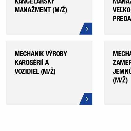
KANCELÁRSKY
MANA
MANAŽMENT (M/Ž)
VEĽKO
PREDA
MECHANIK VÝROBY
MECHA
KAROSÉRIÍ A
ZAMER
VOZIDIEL (M/Ž)
JEMNÚ
(M/Ž)