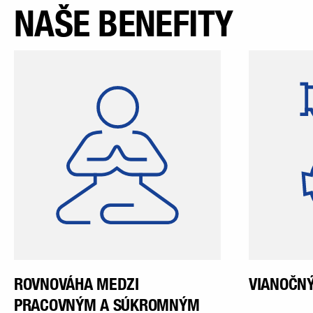
NAŠE BENEFITY
Pracovnú dobu v našej
spoločnosti vyhovujúcu
z
zamestnancom aj ich
rodinnému životu, si naši
zamestnanci môžu zostaviť
flexibilne podľa príslušnej
oblasti činnosti.
ROVNOVÁHA MEDZI
VIANOČNÝ
PRACOVNÝM A SÚKROMNÝM