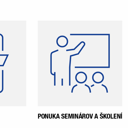
latforma,
Poskytneme ti podporu počas
ktorej sa
procesu tvojho učenia počas
eňať naši
celej doby vzdelávania vďaka
vedieť sa
rôznym školeniam a
 diania v
seminárom určeným
estnanci
špeciálne pre praktikantov a
prístup k
študentov.
ácii ešte
tupom do
 pomeru.
PONUKA SEMINÁROV A ŠKOLENÍ