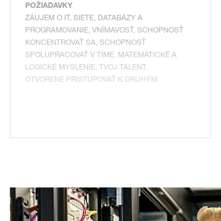
POŽIADAVKY
ZÁUJEM O IT, SIETE, DATABÁZY A
PROGRAMOVANIE, VNÍMAVOSŤ, SCHOPNOSŤ
KONCENTROVAŤ SA, SCHOPNOSŤ
SPOLUPRACOVAŤ V TÍME, MATEMATICKÉ A
LOGICKÉ MYSLENIE, TVOJ TALENT
OTVORENE PRISTUPOVAŤ K DRUHÝM