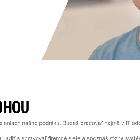
OHOU
eleniach nášho podniku. Budeš pracovať najmä v IT odde
u riadiť a spravovať firemné siete a spoznáš rôzne sy