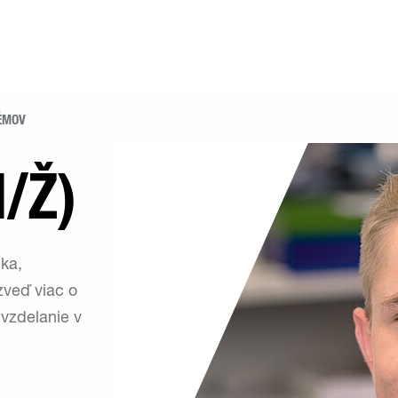
TÉMOV
/Ž)
ika,
zveď viac o
vzdelanie v