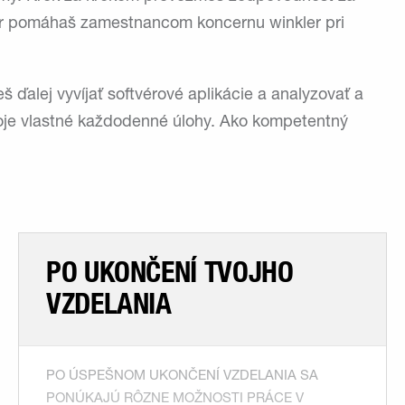
ner pomáhaš zamestnancom koncernu winkler pri
ďalej vyvíjať softvérové aplikácie a analyzovať a
oje vlastné každodenné úlohy. Ako kompetentný
PO UKONČENÍ TVOJHO
VZDELANIA
PO ÚSPEŠNOM UKONČENÍ VZDELANIA SA
PONÚKAJÚ RÔZNE MOŽNOSTI PRÁCE V