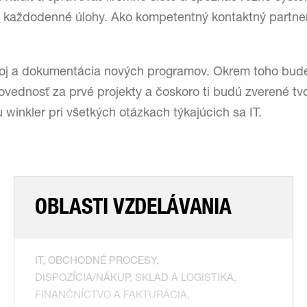
tné každodenné úlohy. Ako kompetentný kontaktný part
voj a dokumentácia nových programov. Okrem toho budeš 
vednosť za prvé projekty a čoskoro ti budú zverené tv
nkler pri všetkých otázkach týkajúcich sa IT.
OBLASTI VZDELÁVANIA
IT, OBCHODNÉ PROCESY,
DISPOZÍCIA/NÁKUP, SKLAD A LOGISTIKA,
FINANČNÍCTVO A FAKTURÁCIA,