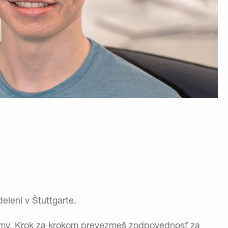
lení v Štuttgarte.
stémy. Krok za krokom prevezmeš zodpovednosť za