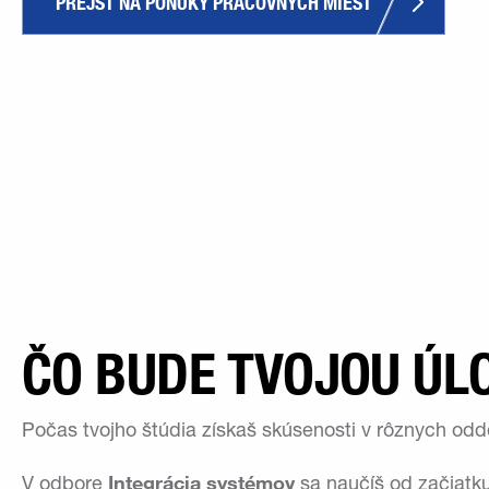
PREJSŤ NA PONUKY PRACOVNÝCH MIEST
ČO BUDE TVOJOU ÚL
Počas tvojho štúdia získaš skúsenosti v rôznych odd
Integrácia systémov
V odbore
sa naučíš od začiatk