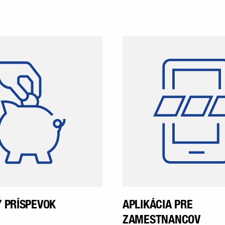
winkler zaručuje svojim
winklerApp je p
amestnancom vianočný
prostredníctvom 
bonus. Táto suma bude
môžu vymi
vyplatená v novembri.
zamestnanci a doz
novinky týkajúce sa
podniku. Zam
dostanú 
zamestnaneckej aplik
pred nás
pracovného
 PRÍSPEVOK
APLIKÁCIA PRE
ZAMESTNANCOV