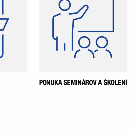
ktorej sa
procesu tvojho učenia počas
eňať naši
celej doby vzdelávania vďaka
vedieť sa
rôznym školeniam a
 diania v
seminárom určeným
estnanci
špeciálne pre praktikantov a
prístup k
študentov.
ácii ešte
tupom do
 pomeru.
PONUKA SEMINÁROV A ŠKOLENÍ