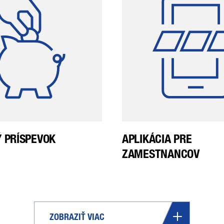
amestnancom vianočný
prostredníctvom 
bonus. Táto suma bude
môžu vymi
vyplatená v novembri.
zamestnanci a doz
novinky týkajúce sa
podniku. Zam
dostanú 
zamestnaneckej aplik
pred nás
pracovného
 PRÍSPEVOK
APLIKÁCIA PRE
ZAMESTNANCOV
ZOBRAZIŤ VIAC