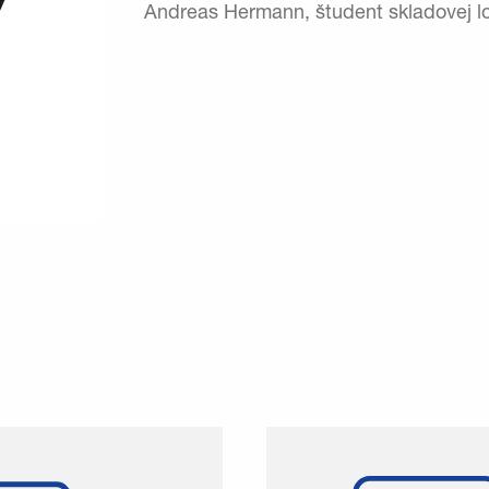
Andreas Hermann, študent skladovej lo
winkler zaručuje svojim
winklerApp je p