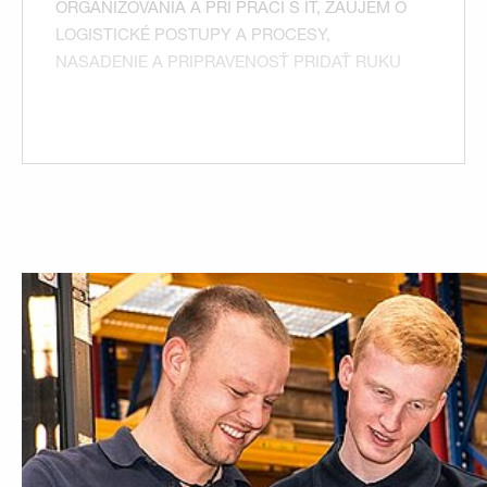
ORGANIZOVANIA A PRI PRÁCI S IT, ZÁUJEM O
LOGISTICKÉ POSTUPY A PROCESY,
NASADENIE A PRIPRAVENOSŤ PRIDAŤ RUKU
K DIELU