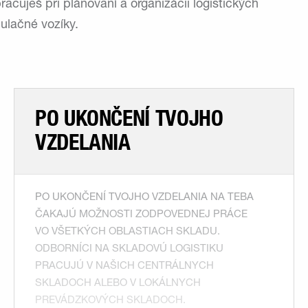
cuješ pri plánovaní a organizácii logistických
ulačné vozíky.
PO UKONČENÍ TVOJHO
VZDELANIA
PO UKONČENÍ TVOJHO VZDELANIA NA TEBA
ČAKAJÚ MOŽNOSTI ZODPOVEDNEJ PRÁCE
VO VŠETKÝCH OBLASTIACH SKLADU.
ODBORNÍCI NA SKLADOVÚ LOGISTIKU
PRACUJÚ V NAŠICH CENTRÁLNYCH
SKLADOCH ALEBO V LOKÁLNYCH
PREVÁDZKOVÝCH SKLADOCH.