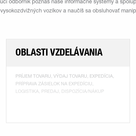
úci odborník poznáš naše informačné systémy a spolupra
 vysokozdvižných vozíkov a naučíš sa obsluhovať manip
OBLASTI VZDELÁVANIA
PRÍJEM TOVARU, VÝDAJ TOVARU, EXPEDÍCIA,
PRÍPRAVA ZÁSIELOK NA EXPEDÍCIU,
LOGISTIKA, PREDAJ, DISPOZÍCIA/NÁKUP