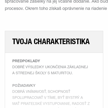
spracovanie zásielky na jej včasné dodanie. Ako bud
procesov. Okrem toho získaš oprávnenie na riadenie
TVOJA CHARAKTERISTIKA
PREDPOKLADY
DOBRÉ VÝSLEDKY UKONČENIA ZÁKLADNEJ
A STREDNEJ ŠKOLY S MATURITOU.
POŽIADAVKY
DOBRÁ VNÍMAVOSŤ, SCHOPNOSŤ
SPOLUPRACOVAŤ V TÍME, BYŤ BYSTRÝ A
MAŤ PRIATEĽSKÉ VYSTUPOVANIE, RADOSŤ Z