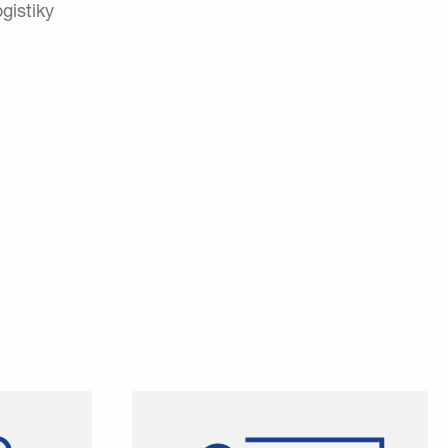
gistiky
latforma,
Poskytneme ti podporu počas