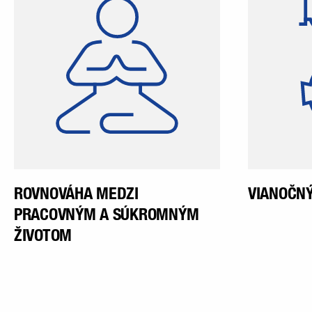
spoločnosti vyhovujúcu
z
zamestnancom aj ich
rodinnému životu, si naši
zamestnanci môžu zostaviť
flexibilne podľa príslušnej
oblasti činnosti.
ROVNOVÁHA MEDZI
VIANOČNÝ
PRACOVNÝM A SÚKROMNÝM
ŽIVOTOM