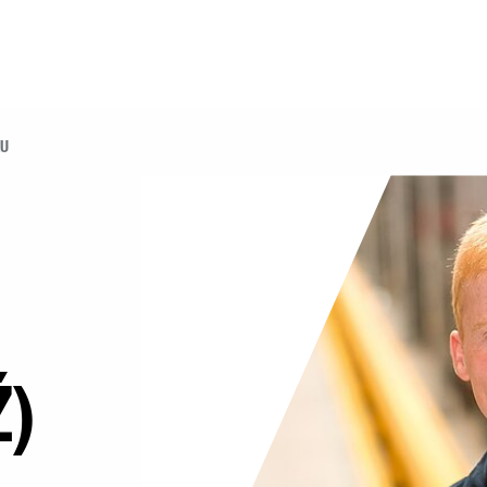
KU
Ž)