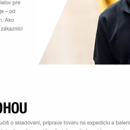
ielov pre
je – od
n. Ako
 zákazníci
OHOU
číš o skladovaní, príprave tovaru na expedíciu a balení