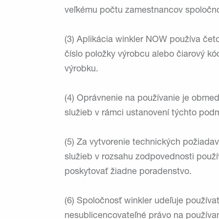
veľkému počtu zamestnancov spoločnost
(3) Aplikácia winkler NOW používa četov
číslo položky výrobcu alebo čiarový kó
výrobku.
(4) Oprávnenie na používanie je obmed
služieb v rámci ustanovení týchto pod
(5) Za vytvorenie technických požiadav
služieb v rozsahu zodpovednosti použív
poskytovať žiadne poradenstvo.
(6) Spoločnosť winkler udeľuje použív
nesublicencovateľné právo na používan