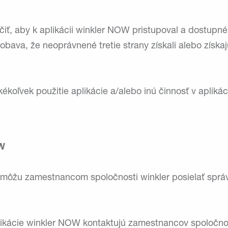
čiť, aby k aplikácii winkler NOW pristupoval a dostupné
obava, že neoprávnené tretie strany získali alebo získa
kékoľvek použitie aplikácie a/alebo inú činnosť v aplik
OW
W môžu zamestnancom spoločnosti winkler posielať sprá
likácie winkler NOW kontaktujú zamestnancov spoločnost