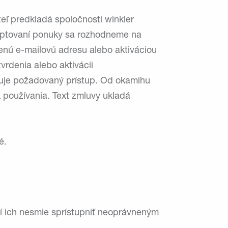
eľ predkladá spoločnosti winkler
ceptovaní ponuky sa rozhodneme na
denú e-mailovú adresu alebo aktiváciou
vrdenia alebo aktivácii
ivuje požadovaný prístup. Od okamihu
 používania. Text zmluvy ukladá
é.
tí ich nesmie sprístupniť neoprávneným