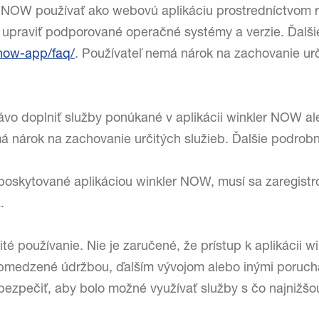
r NOW používať ako webovú aplikáciu prostredníctvom 
k upraviť podporované operačné systémy a verzie. Ďalši
now-app/faq/
. Používateľ nemá nárok na zachovanie urč
právo doplniť služby ponúkané v aplikácii winkler NOW 
á nárok na zachovanie určitých služieb. Ďalšie podrobn
 poskytované aplikáciou winkler NOW, musí sa zaregistro
.
ité používanie. Nie je zaručené, že prístup k aplikácii 
medzené údržbou, ďalším vývojom alebo inými poruchami
bezpečiť, aby bolo možné využívať služby s čo najnižšo