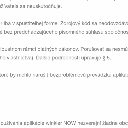
žívateľa sa neuskutočňuje.
ér iba v spustiteľnej forme. Zdrojový kód sa neodovzdáv
né bez predchádzajúceho písomného súhlasu spoločnost
prípustnom rámci platných zákonov. Porušovať sa nesmú 
 vlastníctva). Ďalšie podrobnosti upravuje § 5.
 ktoré by mohlo narušiť bezproblémovú prevádzku apli
u
i používania aplikácie winkler NOW nezverejní žiadne o