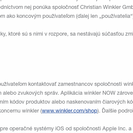
redníctvom nej ponúka spoločnosť Christian Winkler Gm
kom ako koncovým používateľom (ďalej len „používatelia“
 ktoré sú s nimi v rozpore, sa nestávajú súčasťou zmlu
užívateľom kontaktovať zamestnancov spoločnosti wink
h alebo zvukových správ. Aplikácia winkler NOW záro
ním kódov produktov alebo naskenovaním čiarových kó
oncernu winkler (
www.winkler.com/shop
). Ďalšie podro
 pre operačné systémy iOS od spoločnosti Apple Inc. a