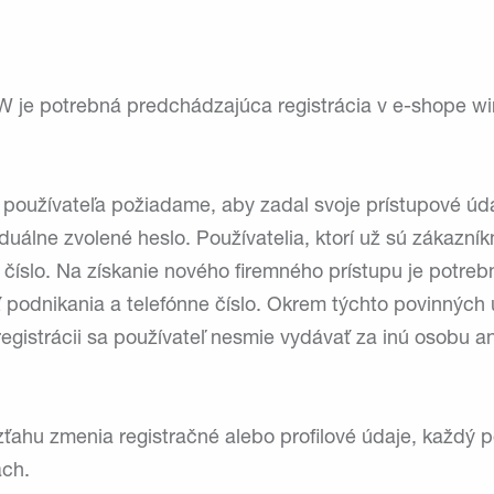
W je potrebná predchádzajúca registrácia v e-shope wink
r používateľa požiadame, aby zadal svoje prístupové údaj
viduálne zvolené heslo. Používatelia, ktorí už sú zákazní
číslo. Na získanie nového firemného prístupu je potreb
sť podnikania a telefónne číslo. Okrem týchto povinnýc
 registrácii sa používateľ nesmie vydávať za inú osobu a
zťahu zmenia registračné alebo profilové údaje, každý 
ach.