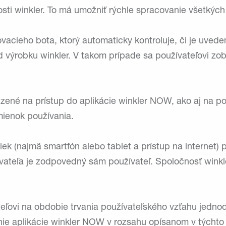
i winkler. To má umožniť rýchle spracovanie všetkých
acieho bota, ktorý automaticky kontroluje, či je uveden
d výrobku winkler. V takom prípade sa používateľovi zob
zené na prístup do aplikácie winkler NOW, ako aj na p
mienok používania.
iek (najmä smartfón alebo tablet a prístup na internet)
ateľa je zodpovedný sám používateľ. Spoločnosť winkler 
ateľovi na obdobie trvania používateľského vzťahu jedn
ie aplikácie winkler NOW v rozsahu opísanom v týchto