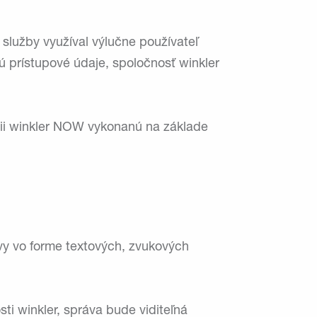
 služby využíval výlučne používateľ
jú prístupové údaje, spoločnosť winkler
ácii winkler NOW vykonanú na základe
vy vo forme textových, zvukových
i winkler, správa bude viditeľná