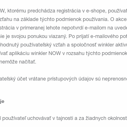
OW, ktorému predchádza registrácia v e-shope, používat
vzťahu na základe týchto podmienok používania. O ak
strácia v primeranej lehote nepotvrdí e-mailom na uve
nie je svojou ponukou viazaný. Po prijatí e-mailového pot
dohodnutý používateľský vzťah a spoločnosť winkler akt
žívať aplikáciu winkler NOW v rozsahu týchto podmienok
 nemôže načítať.
vateľský účet vrátane prístupových údajov sú neprenosn
je
í používateľ uchovávať v tajnosti a za žiadnych okolnos