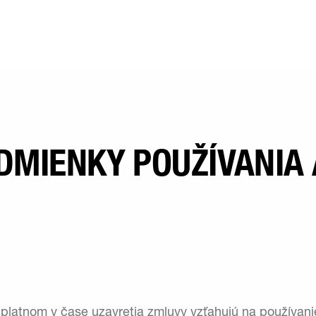
MIENKY POUŽÍVANIA 
platnom v čase uzavretia zmluvy vzťahujú na používanie