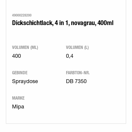
49000228200
Dickschichtlack, 4 in 1, novagrau, 400ml
VOLUMEN (ML)
VOLUMEN (L)
400
0,4
GEBINDE
FARBTON-NR.
Spraydose
DB 7350
MARKE
Mipa