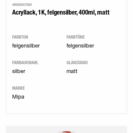
49000047000
Acryllack, 1K, felgensilber, 400ml, matt
FARBTON
FARBTÖNE
felgensilber
felgensilber
FARBAUSWAHL
GLANZGRAD
silber
matt
MARKE
Mipa