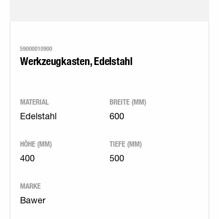
59000010900
Werkzeugkasten, Edelstahl
MATERIAL
BREITE (MM)
Edelstahl
600
HÖHE (MM)
TIEFE (MM)
400
500
MARKE
Bawer