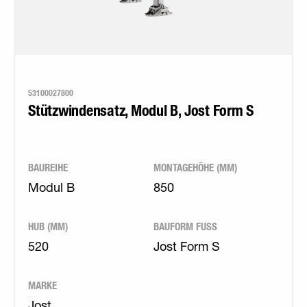
53100027800
Stützwindensatz, Modul B, Jost Form S
BAUREIHE
MONTAGEHÖHE (MM)
Modul B
850
HUB (MM)
BAUFORM FUSS
520
Jost Form S
MARKE
Jost