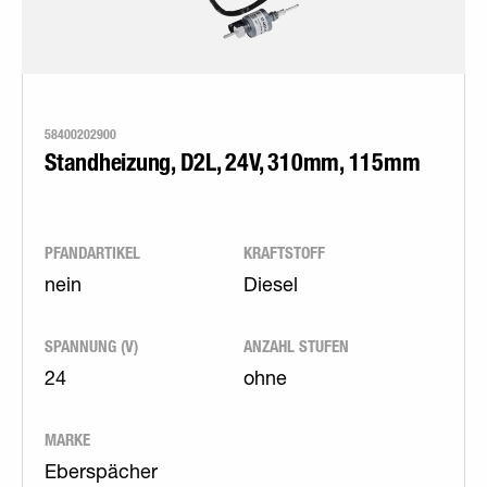
58400202900
Standheizung, D2L, 24V, 310mm, 115mm
PFANDARTIKEL
KRAFTSTOFF
nein
Diesel
SPANNUNG (V)
ANZAHL STUFEN
24
ohne
MARKE
Eberspächer