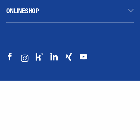
ONLINESHOP
IMPRESSUM
DATENSCHUTZERKLÄRUNG
RECHTLICHE HINWEISE
GENDER-HINWEIS
VERANTWORTUNG IN DER LIEFERKETTE (LKSG)
HINWEISGEBERGESETZ
COMPLIANCE RICHTLINIE