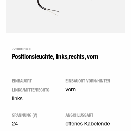
72200101300
Positionsleuchte, links,rechts, vorn
EINBAUORT
EINBAUORT VORN/HINTEN
LINKS/MITTE/RECHTS
vorn
links
SPANNUNG (V)
ANSCHLUSSART
24
offenes Kabelende