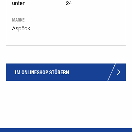
unten
24
MARKE
Aspöck
IM ONLINESHOP STÖBERN