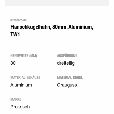
65200005900
Flanschkugelhahn, 80mm, Aluminium,
TW1
NENNWEITE (MM)
AUSFÜHRUNG
80
dreiteilig
MATERIAL GEHÄUSE
MATERIAL KUGEL
Aluminium
Grauguss
MARKE
Prokosch