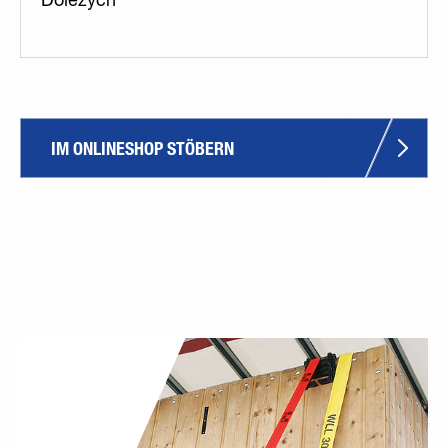
Dolezych
IM ONLINESHOP STÖBERN