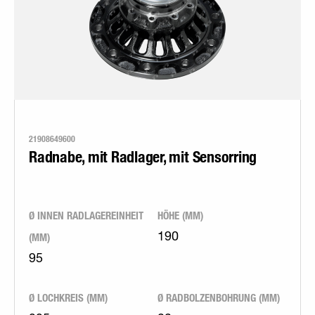
21908649600
Radnabe, mit Radlager, mit Sensorring
Ø INNEN RADLAGEREINHEIT
HÖHE (MM)
(MM)
190
95
Ø LOCHKREIS (MM)
Ø RADBOLZENBOHRUNG (MM)