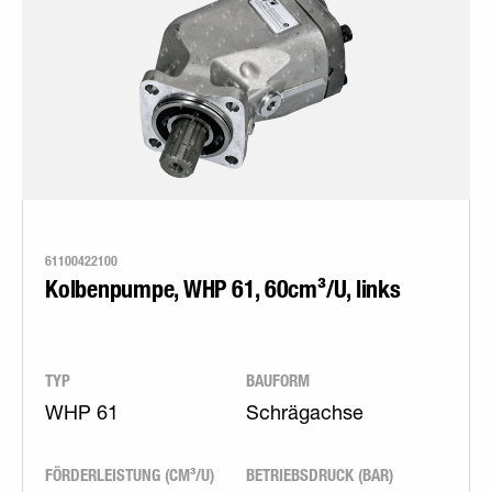
61100422100
Kolbenpumpe, WHP 61, 60cm³/U, links
TYP
BAUFORM
WHP 61
Schrägachse
FÖRDERLEISTUNG (CM³/U)
BETRIEBSDRUCK (BAR)