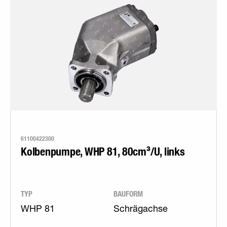
61100422300
Kolbenpumpe, WHP 81, 80cm³/U, links
TYP
BAUFORM
WHP 81
Schrägachse