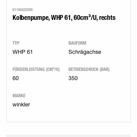
61100422200
Kolbenpumpe, WHP 61, 60cm³/U, rechts
TYP
BAUFORM
WHP 61
Schrägachse
FÖRDERLEISTUNG (CM³/U)
BETRIEBSDRUCK (BAR)
60
350
MARKE
winkler